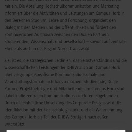
mit ein. Die Abteilung Hochschulkommunikation und Marketing
informiert über die Aktivitäten und Leistungen am Campus Horb in
den Bereichen Studium, Lehre und Forschung, organisiert den
Dialog mit den Medien und der Öffentlichkeit und fördert den
kontinuierlichen Austausch zwischen den Dualen Partnern,
Studierenden, Wissenschaft und Gesellschaft – sowohl auf zentraler
Ebene als auch in der Region Nordschwarzwald.
Ziel ist es, die strategischen Leitlinien, das Selbstverständnis und die
wissenschaftlichen Leistungen der DHBW auch am Campus Horb
über zielgruppenspezifische Kommunikationskanäle und
Veranstaltungsformate sichtbar zu machen. Studierende, Duale
Partner, Projektbeteiligte und Mitarbeitende am Campus Horb sind
dabei in die zentralen Kommunikationsstrukturen eingebunden.
Durch die einheitliche Umsetzung des Corporate Designs wird die
Identifikation mit der Hochschule gestärkt und die Wahrnehmung
des Campus Horb als Teil der DHBW Stuttgart nach außen
unterstützt.