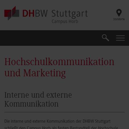
Skip to main content
Standorte
Suche
Suche
Hochschulkommunikation
und Marketing
Interne und externe
Kommunikation
Die interne und externe Kommunikation der DHBW Stuttgart
schließt den Campus Horb als festen Bestandteil der Hochschule