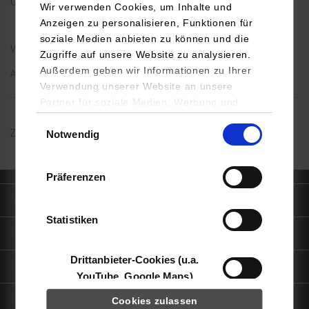
Ort
Waldhörnlestraße 17
Wir verwenden Cookies, um Inhalte und
72072 Tübingen
Anzeigen zu personalisieren, Funktionen für
soziale Medien anbieten zu können und die
Veranstalter
DHBW Stuttgart Campus Horb
Zugriffe auf unsere Website zu analysieren.
Außerdem geben wir Informationen zu Ihrer
Anmeldung
Jetzt anmelden
Verwendung unserer Website an unsere
Partner für soziale Medien, Werbung und
Analysen weiter. Unsere Partner (u.a.
Einwilligungsauswahl
Zur Übersicht
Notwendig
YouTube, Google Maps) führen diese
Informationen möglicherweise mit weiteren
Daten zusammen, die Sie ihnen bereitgestellt
Präferenzen
haben oder die sie im Rahmen Ihrer Nutzung
der Dienste gesammelt haben.
Quicklinks
Statistiken
Informationen für
Drittanbieter-Cookies (u.a.
Portale
YouTube, Google Maps)
Kontaktinfo
Cookies zulassen