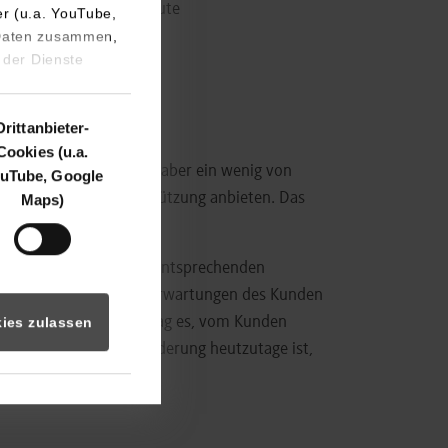
tiertes Arbeiten sind heute
er (u.a. YouTube,
 Daten zusammen,
 der Dienste
Drittanbieter-
Cookies (u.a.
n Kundendienst, der sich aber ein wenig von
uTube, Google
Verschlussseite Unterstützung anbieten. Das
Maps)
n Europa zusammen.
e benötigt und dann die entsprechenden
er zu stellen, dass die Erwartungen des Kunden
 zu unterstützen. Ich mag es, vom Kunden
ies zulassen
. Die größte Herausforderung heutzutage ist,
inert wurde.