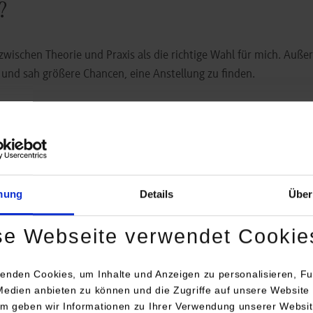
?
zwischen Theorie und Praxis als die richtige Wahl für mich. Auß
und sah größere Chancen, eine Anstellung zu finden.
 Horb im Rückblick
gisch war in Anbetracht der Fülle des Lehrstoffes bezogen auf dre
Unterstützung am Campus oder bei ortsansässigen Leidensgenoss
mung
Details
Über
meine Zeit in Horb. Ich habe viele neue Freunde gefunden.
se Webseite verwendet Cookie
enden Cookies, um Inhalte und Anzeigen zu personalisieren, Fu
Medien anbieten zu können und die Zugriffe auf unsere Website 
Bereich Maschinenbau hilft, technische Prozesse und Zusammenh
m geben wir Informationen zu Ihrer Verwendung unserer Websit