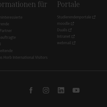
ormationen für
Portale
Studierendenportale
ninteressierte
moodle
rende
Dualis
Partner
Intranet
auftragte
webmail
i
eitende
 Horb International Visitors
facebook
instagram
linkedin
youtube