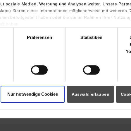
che Fähigkeiten, Flexibilität sowie strukturiertes, ergebnisorien
für soziale Medien, Werbung und Analysen weiter. Unsere Partn
aps) führen diese Informationen möglicherweise mit weiteren
xer Aufgabenstellungen.
ihnen bereitgestellt haben oder die sie im Rahmen Ihrer Nutzung
lt haben.
hl
Präferenzen
Statistiken
sshersteller für die Getränkeindustrie. Ich leite einen technische
Yo
 da wir dem Kunden sowohl auf der Maschinen- als auch auf der 
sreich und ich arbeite mit vielen unterschiedlichen Menschen i
r Kunde in Europa technische Unterstützung an seiner Abfüllanlag
nd England auf die jeweiligen Einsatzorte abzustimmen und sich
Nur notwendige Cookies
um Kunden, um meine Kollegen beim "Krisenmanagement vor Ort"
Auswahl erlauben
Cook
ann Lösungsvorschläge mit meinen Kollegen erarbeiten zu können
chdem die Abteilung aufgrund von Einsparungsmaßnahmen verkle