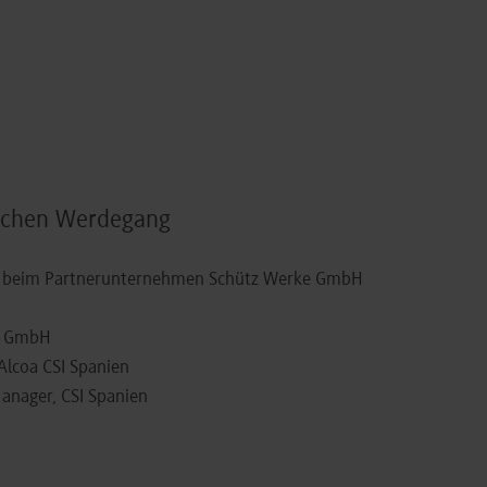
flichen Werdegang
b beim Partnerunternehmen Schütz Werke GmbH
nd GmbH
lcoa CSI Spanien
nager, CSI Spanien