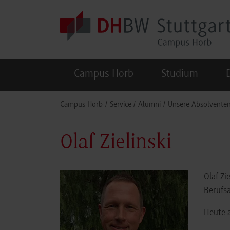
Skip to main content
Campus Horb
Studium
You are here:
Campus Horb
Service
Alumni
Unsere Absolvente
Olaf Zielinski
Olaf Z
Berufs
Heute a