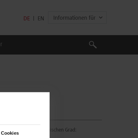
Informationen für
DE
|
EN
Suche
r
Suche
Abschluss einen akademischen Grad:
 Cookies