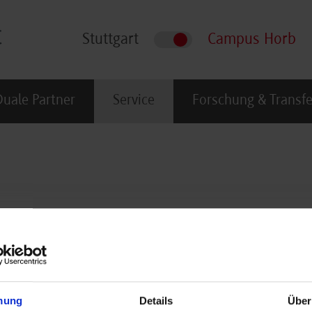
Stuttgart
Campus Horb
Duale Partner
Service
Forschung & Transfe
len Studiums an der DHBW Stuttgart Campus Horb erhalten als 
mung
Details
Über