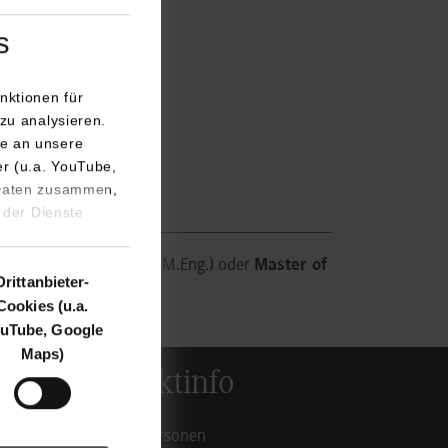
s
nktionen für
zu analysieren.
e an unsere
er (u.a. YouTube,
 Daten zusammen,
 der Dienste
aster of Engineering
(M.Eng.) oder
Master of
Drittanbieter-
Cookies (u.a.
uTube, Google
Maps)
Kontaktinfo
Ansprechpersonen