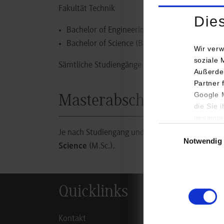
Fakultät Technik
Die
Bachelor of Engineering (B.Eng.) oder
Bachelor of Science (B.Sc.) − Angewandte Inf
Wir verw
soziale 
Sämtliche Studiengänge an der DHBW sind akkre
Außerde
Partner 
Google M
Masterabschluss
die Sie 
gesamme
Einwilligungsauswa
Je nach Studiengang und Bereich erhalten die
Notwendig
Science
(M.Sc.).
Quicklinks
Inf
Kontakt
Studie