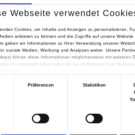
se Webseite verwendet Cookie
ormatik
enden Cookies, um Inhalte und Anzeigen zu personalisieren, Fu
Medien anbieten zu können und die Zugriffe auf unsere Website 
ditiert und mit
210 ECTS-Punkten
bewertet.
m geben wir Informationen zu Ihrer Verwendung unserer Websit
für soziale Medien, Werbung und Analysen weiter. Unsere Partn
aps) führen diese Informationen möglicherweise mit weiteren
ihnen bereitgestellt haben oder die sie im Rahmen Ihrer Nutzung
lt haben.
hl
 Absolventinnen und Absolventen den akademischen Grad eines
M
Präferenzen
Statistiken
Yo
ormationen für
Portale
Studierendenportale
ninteressierte