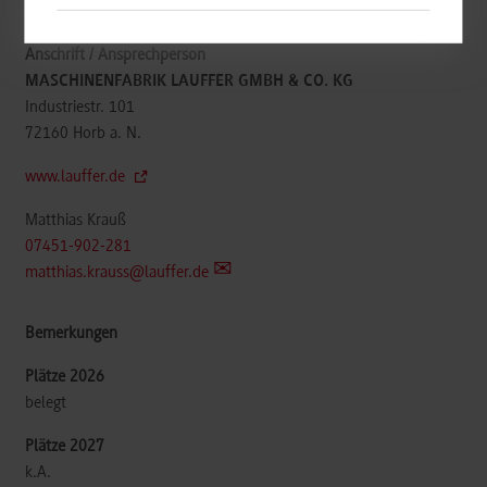
Maschinenbau / Konstruktion und Entwicklung
MASCHINENFABRIK LAUFFER GMBH & CO. KG
Industriestr. 101
72160
Horb a. N.
www.lauffer.de
Matthias Krauß
07451-902-281
matthias.krauss@lauffer.de
belegt
k.A.