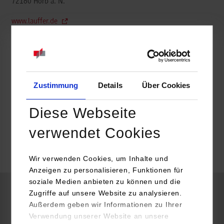
72160
Horb a. N.
www.lauffer.de
Matthias Krauß
07451-902-281
matthias.krauss@lauffer.de
Zustimmung
Details
Über Cookies
Diese Webseite
belegt
verwendet Cookies
k.A.
Wir verwenden Cookies, um Inhalte und
Anzeigen zu personalisieren, Funktionen für
soziale Medien anbieten zu können und die
Zugriffe auf unsere Website zu analysieren.
Elektrotechnik und Informationstechnik / Automation
Außerdem geben wir Informationen zu Ihrer
Verwendung unserer Website an unsere