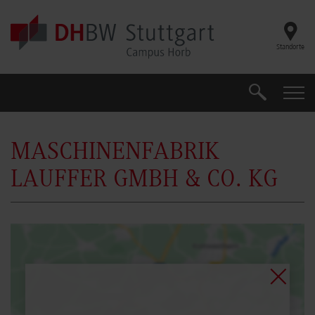
Skip to main content
Standorte
Search
Search
MASCHINENFABRIK
LAUFFER GMBH & CO. KG