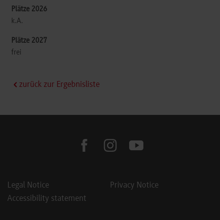
k.A.
frei
zurück zur Ergebnisliste
facebook
instagram
youtube
Legal Notice
Privacy Notice
Accessibility statement
Footer Meta Navigation