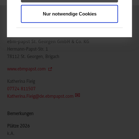
Nur notwendige Cookies
Mechatronik / Allgemeine Mechatronik
ebm-papst St. Georgen GmbH & Co. KG
Hermann-Papst-Str. 1
78112
St. Georgen, Brigach
www.ebmpapst.com
Katherina Fleig
07724 811507
Katherina.Fleig@de.ebmpapst.com
k.A.