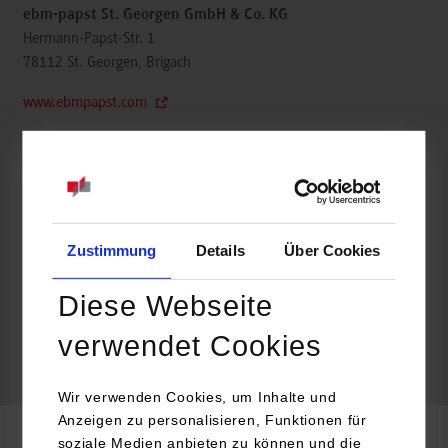
ebm-papst St. Georgen GmbH & Co. KG
Hermann-Papst-Str. 1
78112
St. Georgen, Brigach
www.ebmpapst.com
Katherina Fleig
07724 811507
Katherina.Fleig@de.ebmpapst.com
Zustimmung
Details
Über Cookies
Diese Webseite
frei
verwendet Cookies
frei
Wir verwenden Cookies, um Inhalte und
Anzeigen zu personalisieren, Funktionen für
soziale Medien anbieten zu können und die