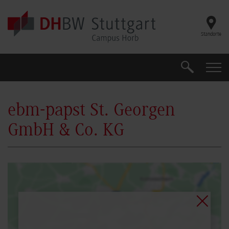
Skip to main content
Standorte
Search
Search
ebm-papst St. Georgen
GmbH & Co. KG