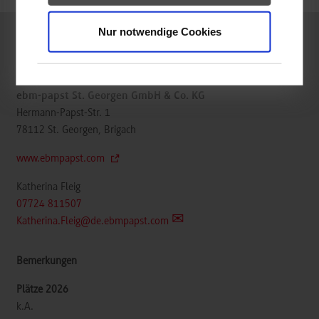
Nur notwendige Cookies
Mechatronik / Allgemeine Mechatronik
ebm-papst St. Georgen GmbH & Co. KG
Hermann-Papst-Str. 1
78112
St. Georgen, Brigach
www.ebmpapst.com
Katherina Fleig
07724 811507
Katherina.Fleig@de.ebmpapst.com
k.A.