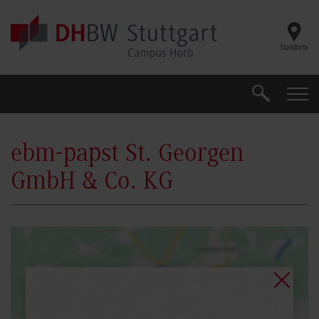
Skip to main content
Standorte
Search
Search
ebm-papst St. Georgen
GmbH & Co. KG