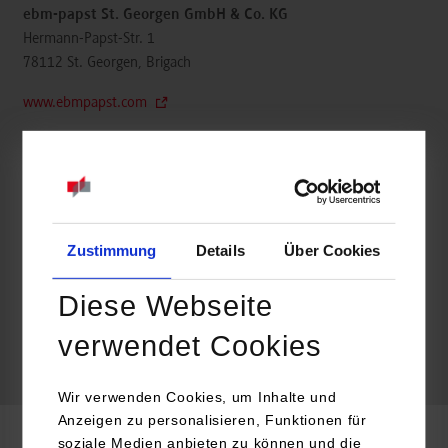
ebm-papst St. Georgen GmbH & Co. KG
Hermann-Papst-Str. 1
78112
St. Georgen, Brigach
www.ebmpapst.com
Katherina Fleig
07724 811507
Katherina.Fleig@de.ebmpapst.com
Zustimmung
Details
Über Cookies
Diese Webseite
frei
verwendet Cookies
frei
Wir verwenden Cookies, um Inhalte und
Anzeigen zu personalisieren, Funktionen für
soziale Medien anbieten zu können und die