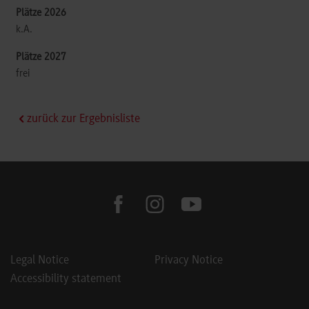
k.A.
frei
zurück zur Ergebnisliste
facebook
instagram
youtube
Legal Notice
Privacy Notice
Accessibility statement
Footer Meta Navigation