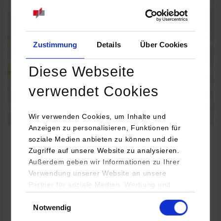
When the map is activated, data is automatically transferred to
Google Maps.
Information on
data protection
Zustimmung
Details
Über Cookies
Activate permanently
Activate once
Diese Webseite
verwendet Cookies
Wir verwenden Cookies, um Inhalte und
Anzeigen zu personalisieren, Funktionen für
soziale Medien anbieten zu können und die
Zugriffe auf unsere Website zu analysieren.
Außerdem geben wir Informationen zu Ihrer
Elektrotechnik und Informationstechnik / Automation
Verwendung unserer Website an unsere
Partner für soziale Medien, Werbung und
Analysen weiter. Unsere Partner (u.a.
Einwilligungsauswahl
epis Automation GmbH & Co. KG
Notwendig
YouTube, Google Maps) führen diese
Lautlinger Str. 159
Informationen möglicherweise mit weiteren