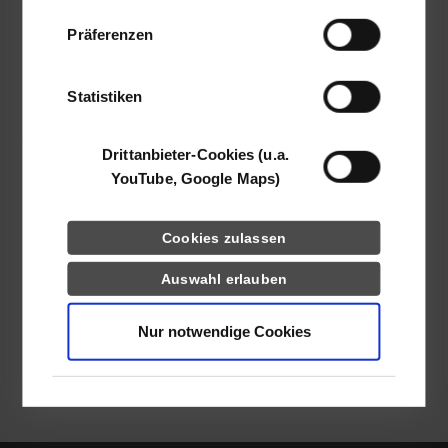
72458
Albstadt
Daten zusammen, die Sie ihnen bereitgestellt
Präferenzen
haben oder die sie im Rahmen Ihrer Nutzung
www.epis.de
der Dienste gesammelt haben.
Alexander Steinberger
Statistiken
07431 709 0
jobs@epis.de
Drittanbieter-Cookies (u.a.
YouTube, Google Maps)
Cookies zulassen
frei
Auswahl erlauben
frei
Nur notwendige Cookies
zurück zur Ergebnisliste