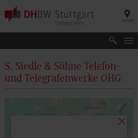
Skip to main content
Standorte
Search
Search
S. Siedle & Söhne Telefon-
und Telegrafenwerke OHG