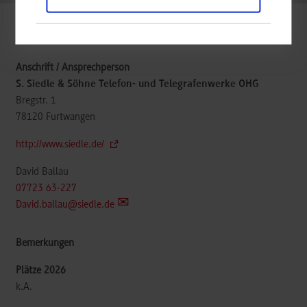
Informatik
S. Siedle & Söhne Telefon- und Telegrafenwerke OHG
Bregstr. 1
78120
Furtwangen
http://www.siedle.de/
David Ballau
07723 63-227
David.ballau@siedle.de
k.A.