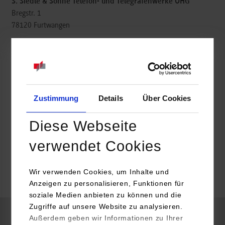
S. Siedle & Söhne Telefon- und Telegrafenwerke OHG
Bregstr. 1
78120
Furtwangen
http://www.siedle.de/
David Ballau
07723 63-227
David.ballau@siedle.de
Zustimmung
Details
Über Cookies
Diese Webseite
verwendet Cookies
k.A.
Wir verwenden Cookies, um Inhalte und
frei
Anzeigen zu personalisieren, Funktionen für
soziale Medien anbieten zu können und die
Zugriffe auf unsere Website zu analysieren.
Außerdem geben wir Informationen zu Ihrer
Elektrotechnik und Informationstechnik / Elektronik