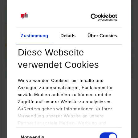
When the map is activated, data is automatically transferred to
Google Maps.
Information on
data protection
Activate permanently
Activate once
Zustimmung
Details
Über Cookies
Diese Webseite
verwendet Cookies
Wir verwenden Cookies, um Inhalte und
Anzeigen zu personalisieren, Funktionen für
soziale Medien anbieten zu können und die
Zugriffe auf unsere Website zu analysieren.
Wirtschaftsingenieurwesen / Allgemeines
Außerdem geben wir Informationen zu Ihrer
Wirtschaftsingenieurwesen - International Business and
Verwendung unserer Website an unsere
Management
Partner für soziale Medien, Werbung und
Analysen weiter. Unsere Partner (u.a.
Einwilligungsauswahl
Notwendig
YouTube, Google Maps) führen diese