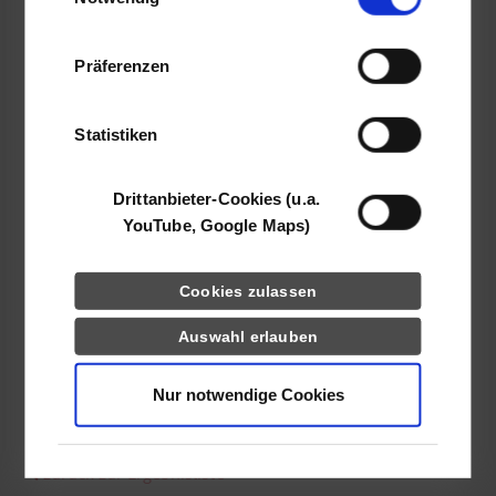
Sauter Drehteile Bärenthal GmbH & Co. KG
Informationen möglicherweise mit weiteren
Im Eschle 3
Daten zusammen, die Sie ihnen bereitgestellt
78580
Bärenthal
Präferenzen
haben oder die sie im Rahmen Ihrer Nutzung
der Dienste gesammelt haben.
www.sauter-cnc.de
Statistiken
B.Sc. Felix Schäfer
07466928323
felix.schaefer@sauter-cnc.de
Drittanbieter-Cookies (u.a.
YouTube, Google Maps)
Cookies zulassen
frei
Auswahl erlauben
Nur notwendige Cookies
frei
zurück zur Ergebnisliste