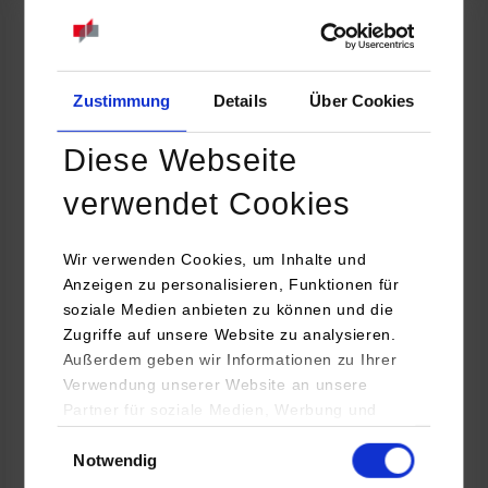
Maschinenbau / Konstruktion und Entwicklung
Blickle Räder + Rollen GmbH u. Co. KG
Zustimmung
Details
Über Cookies
Heinrich-Blickle-Str. 1
72348
Rosenfeld
Diese Webseite
www.blickle.com
verwendet Cookies
Ida Locher
07428 932 1979
Wir verwenden Cookies, um Inhalte und
ida.locher@blickle.com
Anzeigen zu personalisieren, Funktionen für
soziale Medien anbieten zu können und die
Zugriffe auf unsere Website zu analysieren.
Außerdem geben wir Informationen zu Ihrer
Verwendung unserer Website an unsere
belegt
Partner für soziale Medien, Werbung und
Analysen weiter. Unsere Partner (u.a.
Einwilligungsauswahl
Notwendig
YouTube, Google Maps) führen diese
frei
Informationen möglicherweise mit weiteren