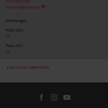
07428 932 1979
ida.locher@blickle.com
frei
frei
zurück zur Ergebnisliste
facebook
instagram
youtube