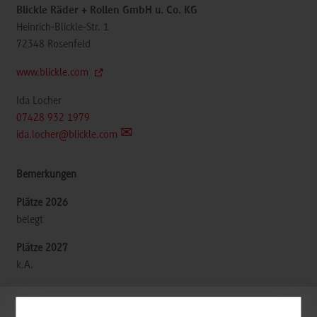
Blickle Räder + Rollen GmbH u. Co. KG
Heinrich-Blickle-Str. 1
72348
Rosenfeld
www.blickle.com
Ida Locher
07428 932 1979
ida.locher@blickle.com
belegt
k.A.