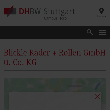
Skip to main content
Standorte
Search
Search
Blickle Räder + Rollen GmbH
u. Co. KG