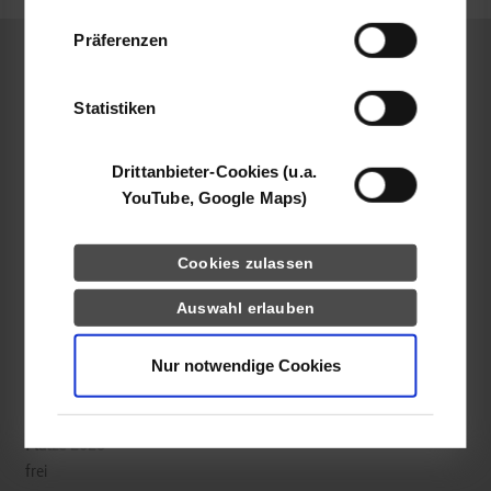
Daten zusammen, die Sie ihnen bereitgestellt
Präferenzen
haben oder die sie im Rahmen Ihrer Nutzung
der Dienste gesammelt haben.
Maschinenbau / Kunststofftechnik
Statistiken
Blickle Räder + Rollen GmbH u. Co. KG
Drittanbieter-Cookies (u.a.
Heinrich-Blickle-Str. 1
YouTube, Google Maps)
72348
Rosenfeld
www.blickle.com
Cookies zulassen
Ida Locher
Auswahl erlauben
07428 932 1979
ida.locher@blickle.com
Nur notwendige Cookies
frei