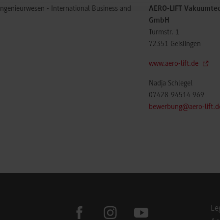
ingenieurwesen - International Business and
AERO-LIFT Vakuumte
GmbH
Turmstr. 1
72351
Geislingen
www.aero-lift.de
Nadja Schlegel
07428-94514 969
bewerbung@aero-lift.d
Le
facebook
instagram
youtube