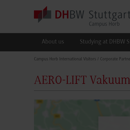
Skip to main content
About us
Studying at DHBW S
You are here:
Campus Horb International Visitors
Corporate Partne
AERO-LIFT Vakuum