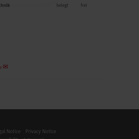
chnik
belegt
frei
e
gal Notice
Privacy Notice