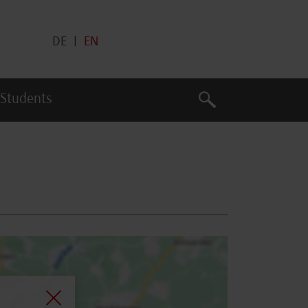
DE
|
EN
Search
 Students
Search