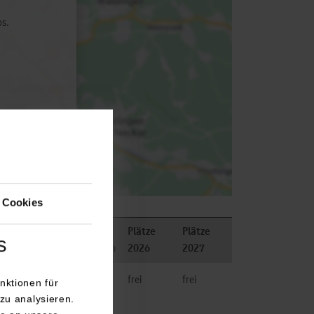
ps.
 Cookies
Plätze
Plätze
s
person
Bemerkungen
2026
2027
chnik
frei
frei
nktionen für
zu analysieren.