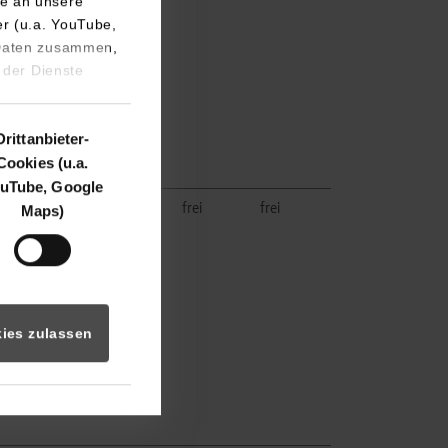
e an unsere
er (u.a. YouTube,
 Daten zusammen,
 der Dienste
Drittanbieter-
e
Cookies (u.a.
uTube, Google
chnik
frei
frei
Maps)
ies zulassen
e