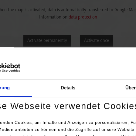
en the map is activated, data is automatically transferred to Google Ma
Information on
data protection
Activate permanently
Activate once
mung
Details
Über
se Webseite verwendet Cookie
Anschrift / Ansprech
AERO-LIFT Vakuumte
enden Cookies, um Inhalte und Anzeigen zu personalisieren, Fu
GmbH
Medien anbieten zu können und die Zugriffe auf unsere Website 