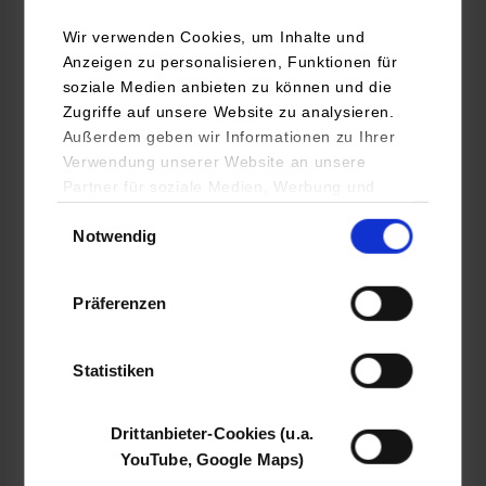
Maschinenbau / Produktionstechnik
Wir verwenden Cookies, um Inhalte und
Anzeigen zu personalisieren, Funktionen für
soziale Medien anbieten zu können und die
HOMAG GmbH
Zugriffe auf unsere Website zu analysieren.
Homagstr. 3 - 5
Außerdem geben wir Informationen zu Ihrer
72296
Schopfloch
Verwendung unserer Website an unsere
Partner für soziale Medien, Werbung und
www.homag.com/ausbildung
Analysen weiter. Unsere Partner (u.a.
Einwilligungsauswahl
Notwendig
YouTube, Google Maps) führen diese
Dipl.-Ing. (DH) Steffen Stippl
Informationen möglicherweise mit weiteren
07443 13 2211
Daten zusammen, die Sie ihnen bereitgestellt
steffen.stippl@homag.de
Präferenzen
haben oder die sie im Rahmen Ihrer Nutzung
der Dienste gesammelt haben.
Statistiken
belegt
Drittanbieter-Cookies (u.a.
YouTube, Google Maps)