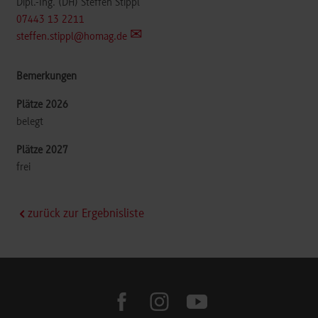
Dipl.-Ing. (DH) Steffen Stippl
07443 13 2211
steffen.stippl@homag.de
belegt
frei
zurück zur Ergebnisliste
facebook
instagram
youtube