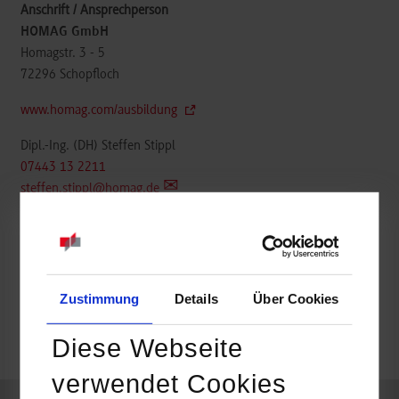
HOMAG GmbH
Homagstr. 3 - 5
72296
Schopfloch
www.homag.com/ausbildung
Dipl.-Ing. (DH) Steffen Stippl
07443 13 2211
steffen.stippl@homag.de
belegt
Zustimmung
Details
Über Cookies
Diese Webseite
frei
verwendet Cookies