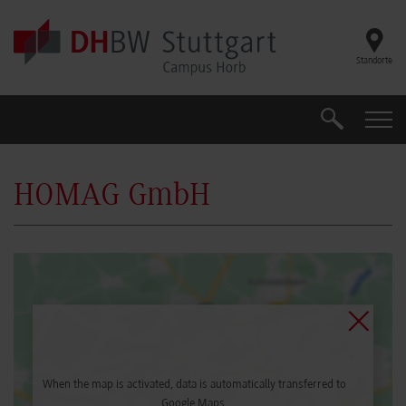
Skip to main content
Standorte
Search
Search
HOMAG GmbH
When the map is activated, data is automatically transferred to
Google Maps.