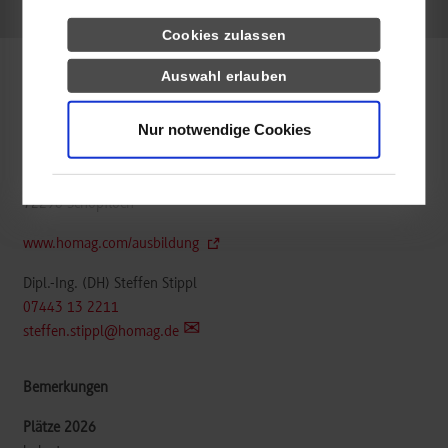
frei
Cookies zulassen
Auswahl erlauben
Maschinenbau / Konstruktion und Entwicklung
Nur notwendige Cookies
HOMAG GmbH
Homagstr. 3 - 5
72296
Schopfloch
www.homag.com/ausbildung
Dipl.-Ing. (DH) Steffen Stippl
07443 13 2211
steffen.stippl@homag.de