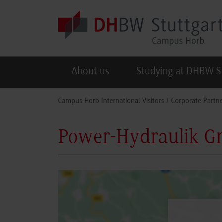
Skip to main content
About us
Studying at DHBW S
You are here:
Campus Horb International Visitors
Corporate Partne
Power-Hydraulik 