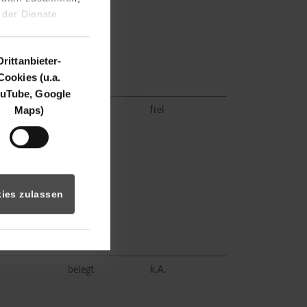
 der Dienste
Drittanbieter-
Cookies (u.a.
uTube, Google
Maps)
frei
frei
ies zulassen
belegt
k.A.