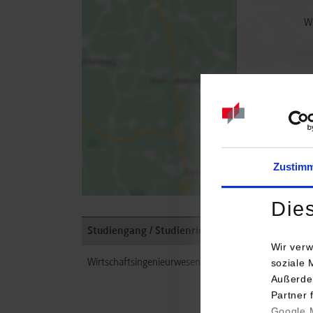
Wh
Zustim
Die
Studiengang / Studienrichtung
Wir verw
soziale 
Wirtschaftsingenieurwesen / Maschinenbau - PPM
Außerde
Partner 
Google M