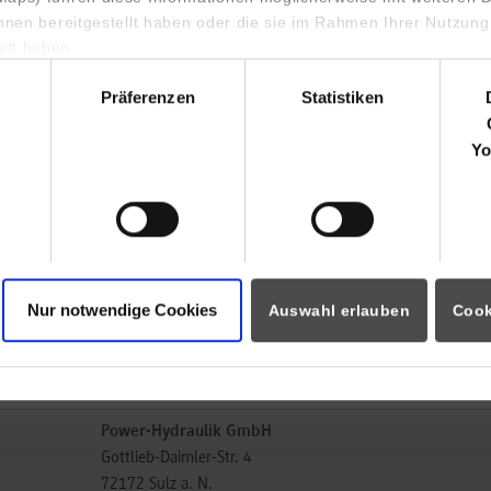
www.power-hydraulik.de
ihnen bereitgestellt haben oder die sie im Rahmen Ihrer Nutzung
lt haben.
Daniela Harrichhausen
hl
07454 9584107
Präferenzen
Statistiken
bewerbung@power-hydraulik.de
Yo
Power-Hydraulik GmbH
Gottlieb-Daimler-Str. 4
72172
Sulz a. N.
www.power-hydraulik.de
Nur notwendige Cookies
Auswahl erlauben
Cook
Daniela Harrichhausen
07454 9584107
bewerbung@power-hydraulik.de
Power-Hydraulik GmbH
Gottlieb-Daimler-Str. 4
72172
Sulz a. N.