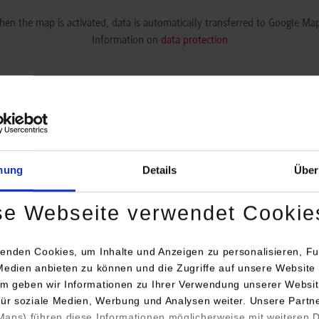
en the map is activated, data is automatically transferred to Google Ma
Information on
data protection
Activate permanently
Activate once
mung
Details
Über
se Webseite verwendet Cookie
Anschrift / Ansprechperson
Bemer
enden Cookies, um Inhalte und Anzeigen zu personalisieren, Fu
Medien anbieten zu können und die Zugriffe auf unsere Website 
Power-Hydraulik GmbH
m geben wir Informationen zu Ihrer Verwendung unserer Websit
Gottlieb-Daimler-Str. 4
für soziale Medien, Werbung und Analysen weiter. Unsere Partn
72172
Sulz a. N.
aps) führen diese Informationen möglicherweise mit weiteren