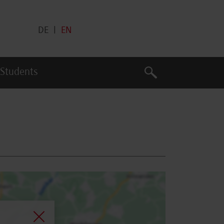
DE
|
EN
Search
 Students
Search