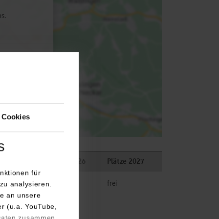
ps.
 Cookies
s
kungen
Plätze 2026
Plätze 2027
nktionen für
zu analysieren.
frei
frei
e an unsere
er (u.a. YouTube,
 Daten zusammen,