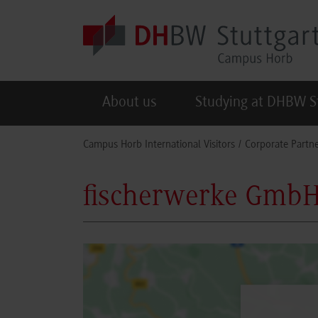
Skip to main content
About us
Studying at DHBW S
You are here:
Campus Horb International Visitors
Corporate Partne
fischerwerke GmbH