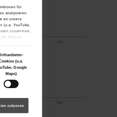
nktionen für
zu analysieren.
e an unsere
er (u.a. YouTube,
 Daten zusammen,
 der Dienste
k.A.
frei
Drittanbieter-
Cookies (u.a.
uTube, Google
Maps)
k.A.
frei
ies zulassen