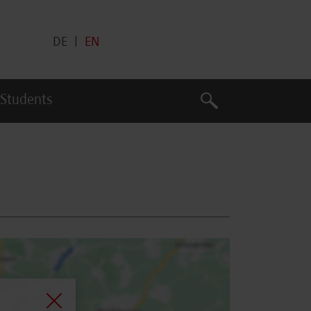
DE
|
EN
Search
 Students
Search