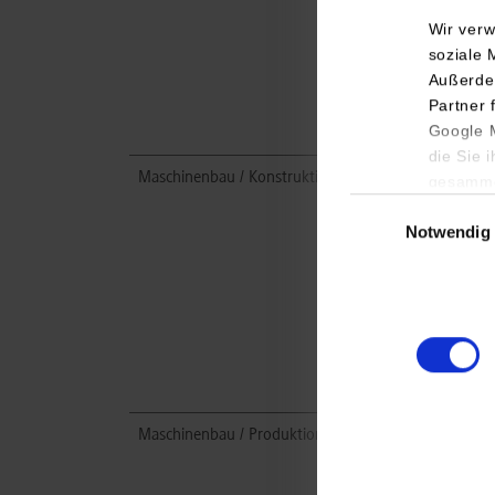
Wir verw
soziale 
Außerde
Partner 
Google M
die Sie 
Maschinenbau / Konstruktion und Entwicklung
gesamme
Einwilligungsauswa
Notwendig
Maschinenbau / Produktionstechnik