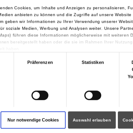
http://www.fischer.de/ausbildung
enden Cookies, um Inhalte und Anzeigen zu personalisieren, Fu
Medien anbieten zu können und die Zugriffe auf unsere Website 
Maren Klein
m geben wir Informationen zu Ihrer Verwendung unserer Websit
07443 12-6090
für soziale Medien, Werbung und Analysen weiter. Unsere Partn
maren.klein@fischer.de
aps) führen diese Informationen möglicherweise mit weiteren
ihnen bereitgestellt haben oder die sie im Rahmen Ihrer Nutzung
fischerwerke GmbH & Co. KG
lt haben.
Klaus-Fischer-Str. 1
hl
72178
Waldachtal
Präferenzen
Statistiken
http://www.fischer.de/ausbildung
Yo
Maren Klein
07443 12-6090
maren.klein@fischer.de
fischerwerke GmbH & Co. KG
Nur notwendige Cookies
Auswahl erlauben
Cook
Klaus-Fischer-Str. 1
72178
Waldachtal