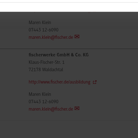
http://www.fischer.de/ausbildung
Maren Klein
07443 12-6090
maren.klein@fischer.de
fischerwerke GmbH & Co. KG
Klaus-Fischer-Str. 1
72178
Waldachtal
http://www.fischer.de/ausbildung
Maren Klein
07443 12-6090
maren.klein@fischer.de