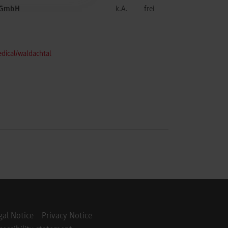
l GmbH
k.A.
frei
dical/waldachtal
gal Notice
Privacy Notice