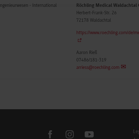
ingenieurwesen - International
Röchling Medical Waldachta
Herbert-Frank-Str. 26
72178
Waldachtal
https://www.roechling.com/de/me
Aaron Rieß
07486/181-319
arriess@roechling.com
Le
facebook
instagram
youtube