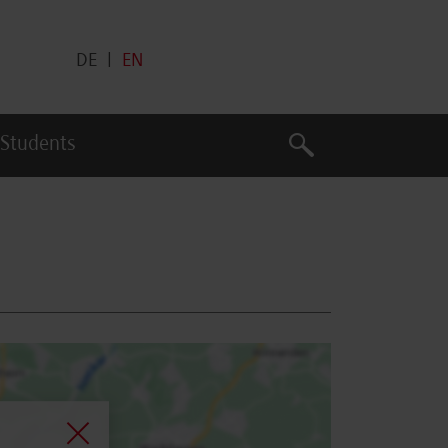
DE
|
EN
Search
 Students
Search