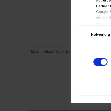
Außerde
Partner 
Google M
die Sie 
gesamme
Einwilligungsauswa
Notwendig
Maschinenbau / Kunststofftechnik