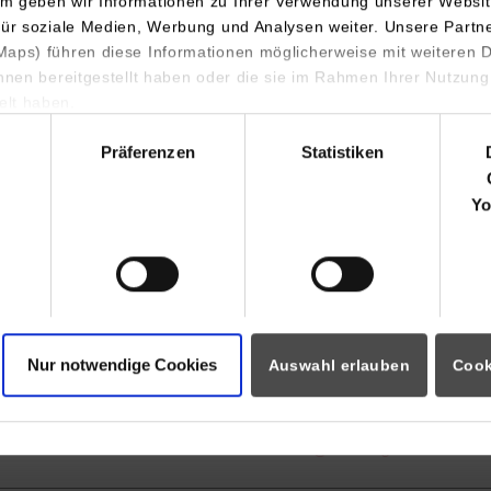
72178
Waldachtal
m geben wir Informationen zu Ihrer Verwendung unserer Websit
für soziale Medien, Werbung und Analysen weiter. Unsere Partn
https://www.roechling.com/de/me
aps) führen diese Informationen möglicherweise mit weiteren
ihnen bereitgestellt haben oder die sie im Rahmen Ihrer Nutzung
lt haben.
Aaron Rieß
hl
07486/181-319
Präferenzen
Statistiken
arriess@roechling.com
Yo
Röchling Medical Waldachta
Herbert-Frank-Str. 26
72178
Waldachtal
https://www.roechling.com/de/me
Nur notwendige Cookies
Auswahl erlauben
Cook
Aaron Rieß
07486/181-319
arriess@roechling.com