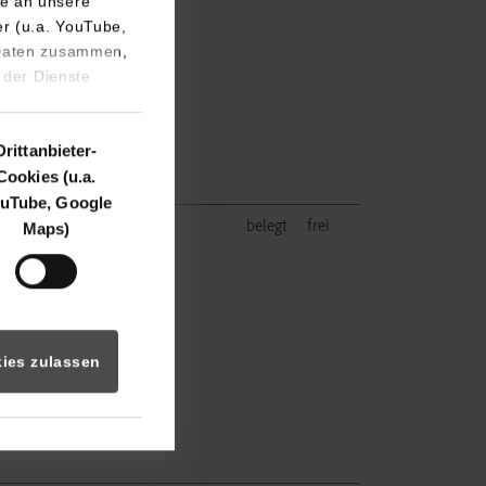
e an unsere
er (u.a. YouTube,
dical/waldachtal
 Daten zusammen,
 der Dienste
Drittanbieter-
Cookies (u.a.
uTube, Google
l GmbH
belegt
frei
Maps)
dical/waldachtal
ies zulassen