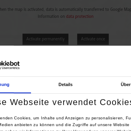
en the map is activated, data is automatically transferred to Google Ma
Information on
data protection
Activate permanently
Activate once
mung
Details
Über
se Webseite verwendet Cookie
Anschrift / Ansprechperson
Röchling Medical Waldachta
enden Cookies, um Inhalte und Anzeigen zu personalisieren, Fu
Herbert-Frank-Str. 26
Medien anbieten zu können und die Zugriffe auf unsere Website 