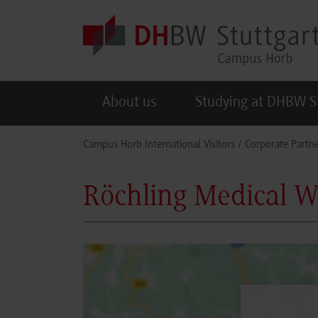
Skip to main content
About us
Studying at DHBW S
You are here:
Campus Horb International Visitors
Corporate Partne
Röchling Medical 