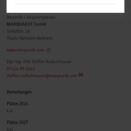
Management
MARQUARDT GmbH
Schloßstr. 16
78604
Rietheim-Weilheim
www.marquardt.com
Dipl-Ing. (FH) Steffen Rudischhauser
07424 99-2641
steffen.rudischhauser@marquardt.com
k.A.
frei