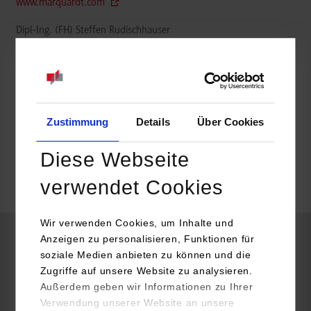
www.marquardt.com
Dipl-Ing. (FH) Steffen Rudischhauser
07424 99-2641
steffen.rudischhauser@marquardt.com
Zustimmung
Details
Über Cookies
belegt
Diese Webseite
verwendet Cookies
frei
Wir verwenden Cookies, um Inhalte und
Anzeigen zu personalisieren, Funktionen für
Maschinenbau / Kunststofftechnik
soziale Medien anbieten zu können und die
Zugriffe auf unsere Website zu analysieren.
Außerdem geben wir Informationen zu Ihrer
MARQUARDT GmbH
Verwendung unserer Website an unsere
Schloßstr. 16