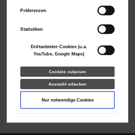
70771
Leinfelden-Echterdingen
Daten zusammen, die Sie ihnen bereitgestellt
Präferenzen
haben oder die sie im Rahmen Ihrer Nutzung
http://www.koki-haustechnik.de/
der Dienste gesammelt haben.
Maren Leipner
Statistiken
0170 3716535
m_leipner@heinrich-schmid.de
Drittanbieter-Cookies (u.a.
YouTube, Google Maps)
Cookies zulassen
frei
Auswahl erlauben
k.A.
Nur notwendige Cookies
zurück zur Ergebnisliste