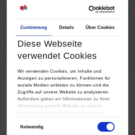
When the map is activated, data is automatically transferred to
Google Maps.
Information on
data protection
Zustimmung
Details
Über Cookies
Activate permanently
Activate once
Diese Webseite
verwendet Cookies
Wir verwenden Cookies, um Inhalte und
Anzeigen zu personalisieren, Funktionen für
soziale Medien anbieten zu können und die
Zugriffe auf unsere Website zu analysieren.
Außerdem geben wir Informationen zu Ihrer
Maschinenbau / Versorgungs- und Energiemanagement
Verwendung unserer Website an unsere
Partner für soziale Medien, Werbung und
Analysen weiter. Unsere Partner (u.a.
Einwilligungsauswahl
Koki Haustechnik GmbH & Co. KG
Notwendig
YouTube, Google Maps) führen diese
Steinbeisstr. 32
Informationen möglicherweise mit weiteren