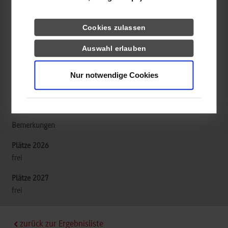
Ingenieurbüro Isenmann Planungsgesellschaft mbH
Im Mühlegrün 2
Cookies zulassen
77716
Haslach
Auswahl erlauben
www.ib-isenmann.de
Christine Isenmann
Nur notwendige Cookies
07832999400
job@ib-isenmann.de
frei
frei
zurück zur Ergebnisliste