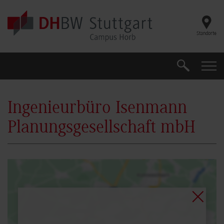
Skip to main content
Standorte
Search
Search
Ingenieurbüro Isenmann
Planungsgesellschaft mbH