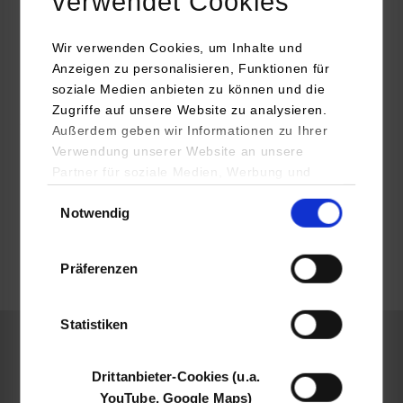
verwendet Cookies
77716
Haslach
www.ib-isenmann.de
Wir verwenden Cookies, um Inhalte und
Anzeigen zu personalisieren, Funktionen für
Christine Isenmann
soziale Medien anbieten zu können und die
07832999400
Zugriffe auf unsere Website zu analysieren.
job@ib-isenmann.de
Außerdem geben wir Informationen zu Ihrer
Verwendung unserer Website an unsere
Partner für soziale Medien, Werbung und
Analysen weiter. Unsere Partner (u.a.
Einwilligungsauswahl
Notwendig
YouTube, Google Maps) führen diese
frei
Informationen möglicherweise mit weiteren
Daten zusammen, die Sie ihnen bereitgestellt
Präferenzen
haben oder die sie im Rahmen Ihrer Nutzung
frei
der Dienste gesammelt haben.
Statistiken
Elektrotechnik und Informationstechnik / Elektronik
Drittanbieter-Cookies (u.a.
YouTube, Google Maps)