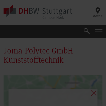
Skip to main content
Standorte
Search
Search
Joma-Polytec GmbH
Kunststofftechnik