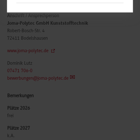
Maschinenbau / Kunststofftechnik
Joma-Polytec GmbH Kunststofftechnik
Robert-Bosch-Str. 4
72411
Bodelshausen
www.joma-polytec.de
Dominik Lutz
07471 706-0
bewerbungen@joma-polytec.de
frei
k.A.