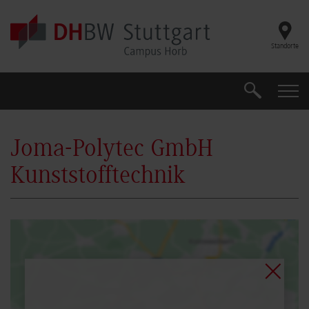
Skip to main content
Standorte
Search
Search
Joma-Polytec GmbH
Kunststofftechnik