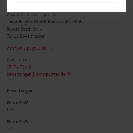
Maschinenbau / Produktionstechnik
Joma-Polytec GmbH Kunststofftechnik
Robert-Bosch-Str. 4
72411
Bodelshausen
www.joma-polytec.de
Dominik Lutz
07471 706-0
bewerbungen@joma-polytec.de
frei
k.A.