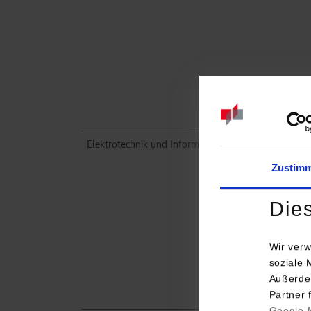
Elektrotechnik und Informationstechnik / Automatio
Zustim
Die
Wir verw
soziale 
Außerde
Partner 
Google M