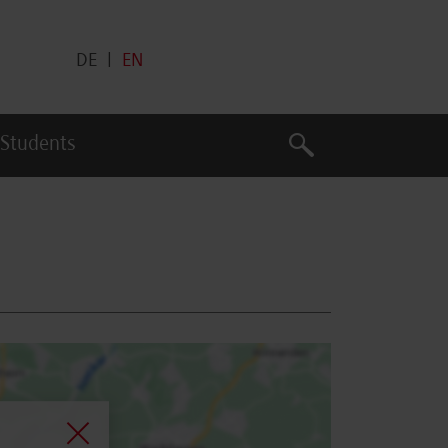
DE
|
EN
Search
 Students
Search