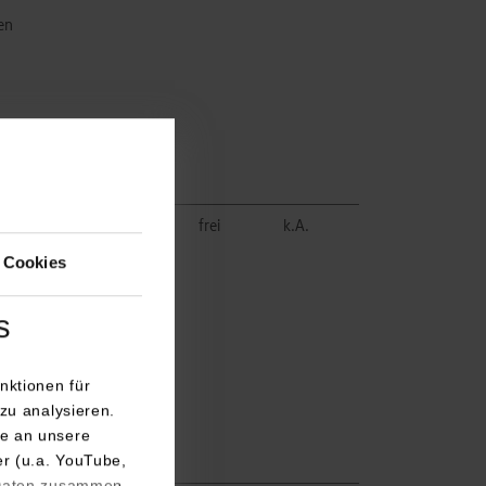
en
reher
frei
k.A.
 Cookies
en
s
nktionen für
zu analysieren.
e an unsere
er (u.a. YouTube,
 Daten zusammen,