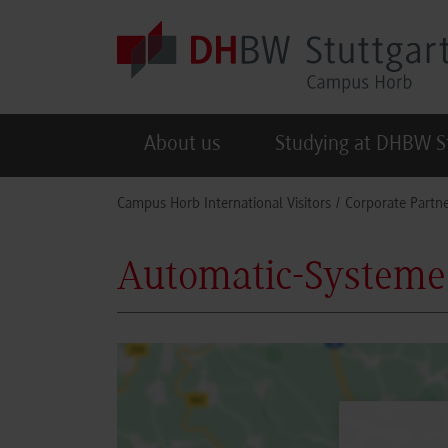
Skip to main content
About us
Studying at DHBW S
You are here:
Campus Horb International Visitors
Corporate Partne
Automatic-System