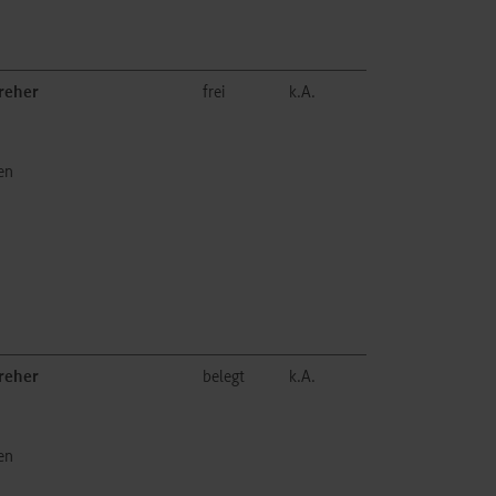
reher
frei
k.A.
en
reher
belegt
k.A.
en