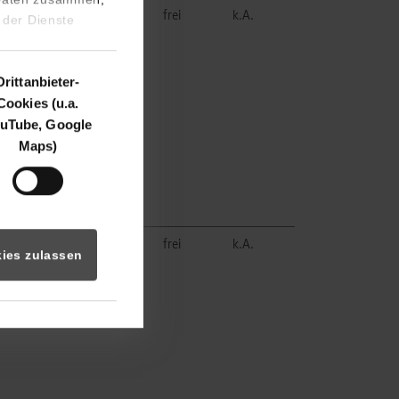
reher
frei
k.A.
 der Dienste
en
Drittanbieter-
Cookies (u.a.
uTube, Google
Maps)
reher
frei
k.A.
ies zulassen
en