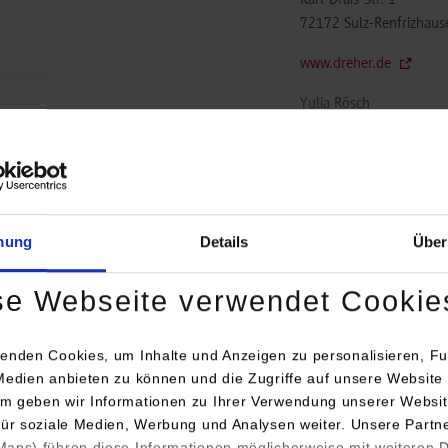
Karl-Drais-Str. 1
72172
Sulz-Renfrizhaus
www.dreher.de
Yulia Rösch
7454 881 603
y.roesch@dreher.de
n
Automatic-Systeme D
GmbH
mung
Details
Über
Karl-Drais-Str. 1
72172
Sulz-Renfrizhaus
se Webseite verwendet Cookie
www.dreher.de
enden Cookies, um Inhalte und Anzeigen zu personalisieren, Fu
Yulia Rösch
Medien anbieten zu können und die Zugriffe auf unsere Website 
7454 881 603
m geben wir Informationen zu Ihrer Verwendung unserer Websit
y.roesch@dreher.de
für soziale Medien, Werbung und Analysen weiter. Unsere Partn
aps) führen diese Informationen möglicherweise mit weiteren