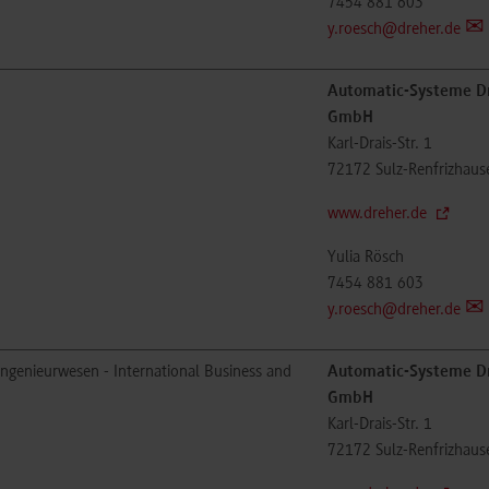
7454 881 603
y.roesch@dreher.de
Automatic-Systeme D
GmbH
Karl-Drais-Str. 1
72172
Sulz-Renfrizhaus
www.dreher.de
Yulia Rösch
7454 881 603
y.roesch@dreher.de
ingenieurwesen - International Business and
Automatic-Systeme D
GmbH
Karl-Drais-Str. 1
72172
Sulz-Renfrizhaus