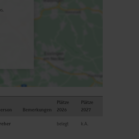
ps.
Plätze
Plätze
person
Bemerkungen
2026
2027
reher
belegt
k.A.