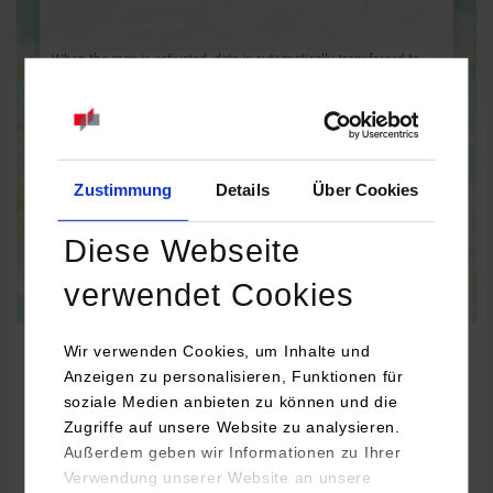
When the map is activated, data is automatically transferred to
Google Maps.
Information on
data protection
Activate permanently
Activate once
Zustimmung
Details
Über Cookies
Diese Webseite
verwendet Cookies
Wir verwenden Cookies, um Inhalte und
Anzeigen zu personalisieren, Funktionen für
soziale Medien anbieten zu können und die
Maschinenbau / Kfz-Prüftechnik
Zugriffe auf unsere Website zu analysieren.
Außerdem geben wir Informationen zu Ihrer
Verwendung unserer Website an unsere
GTÜ mbH Gesellschaft für Technische Überwachung mbH