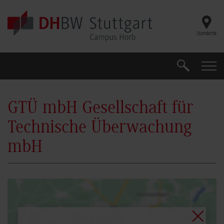
Skip to main content
Standorte
Search
Search
GTÜ mbH Gesellschaft für
Technische Überwachung
mbH