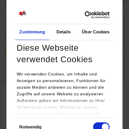
When the map is activated, data is automatically transferred to
Google Maps.
Information on
data protection
Zustimmung
Details
Über Cookies
Activate permanently
Activate once
Diese Webseite
verwendet Cookies
Wir verwenden Cookies, um Inhalte und
Anzeigen zu personalisieren, Funktionen für
soziale Medien anbieten zu können und die
Zugriffe auf unsere Website zu analysieren.
Außerdem geben wir Informationen zu Ihrer
Verwendung unserer Website an unsere
Informatik
Partner für soziale Medien, Werbung und
Analysen weiter. Unsere Partner (u.a.
Einwilligungsauswahl
Notwendig
YouTube, Google Maps) führen diese
S-IT Informationstechnologie GmbH & Co. KG