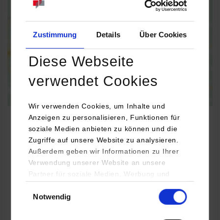
Information on
data protection
Activate permanently
Activate once
Zustimmung
Details
Über Cookies
Diese Webseite
verwendet Cookies
Wir verwenden Cookies, um Inhalte und
Anzeigen zu personalisieren, Funktionen für
soziale Medien anbieten zu können und die
Zugriffe auf unsere Website zu analysieren.
Informatik
Außerdem geben wir Informationen zu Ihrer
Verwendung unserer Website an unsere
Partner für soziale Medien, Werbung und
pgx software solutions gmbh
Analysen weiter. Unsere Partner (u.a.
Einwilligungsauswahl
Ferdinand-Porsche-Str. 32
Notwendig
YouTube, Google Maps) führen diese
75382
Althengstett
Informationen möglicherweise mit weiteren
Daten zusammen, die Sie ihnen bereitgestellt