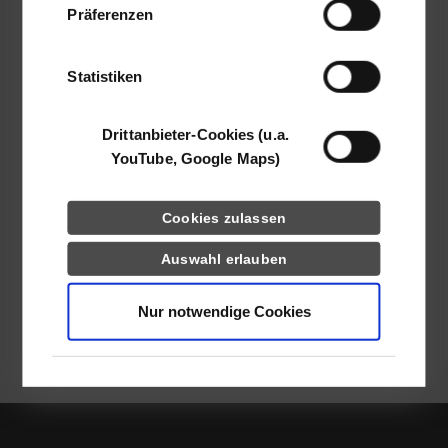
www.pgx.de
Präferenzen
haben oder die sie im Rahmen Ihrer Nutzung
Dipl-Ing. Peter Gebhardt
der Dienste gesammelt haben.
07051 96682-11
Statistiken
pgebhardt@pgx.de
Drittanbieter-Cookies (u.a.
YouTube, Google Maps)
frei
Cookies zulassen
Auswahl erlauben
frei
Nur notwendige Cookies
zurück zur Ergebnisliste