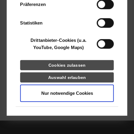
www.mm-software.com
Präferenzen
haben oder die sie im Rahmen Ihrer Nutzung
Lea Teppert
der Dienste gesammelt haben.
07724941534
Statistiken
jobs@mm-software.com
Drittanbieter-Cookies (u.a.
YouTube, Google Maps)
frei
Cookies zulassen
Auswahl erlauben
k.A.
Nur notwendige Cookies
zurück zur Ergebnisliste