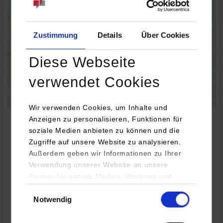
Information on
data protection
Activate permanently
Activate once
Zustimmung
Details
Über Cookies
Diese Webseite
verwendet Cookies
Wir verwenden Cookies, um Inhalte und
Anzeigen zu personalisieren, Funktionen für
soziale Medien anbieten zu können und die
Zugriffe auf unsere Website zu analysieren.
Informatik
Außerdem geben wir Informationen zu Ihrer
Verwendung unserer Website an unsere
Partner für soziale Medien, Werbung und
M&M Software GmbH
Analysen weiter. Unsere Partner (u.a.
Einwilligungsauswahl
Industriestr. 5
Notwendig
YouTube, Google Maps) führen diese
78112
St. Georgen
Informationen möglicherweise mit weiteren
Daten zusammen, die Sie ihnen bereitgestellt