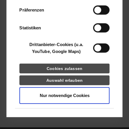
72336
Balingen
Daten zusammen, die Sie ihnen bereitgestellt
Präferenzen
haben oder die sie im Rahmen Ihrer Nutzung
http://www.krug-priester.com/
der Dienste gesammelt haben.
Sebastian Walter
Statistiken
07433 269-372
s.walter@krug-priester.com
Drittanbieter-Cookies (u.a.
YouTube, Google Maps)
Cookies zulassen
frei
Auswahl erlauben
frei
Nur notwendige Cookies
zurück zur Ergebnisliste