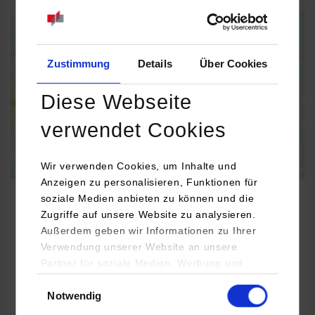
When the map is activated, data is automatically transferred to
Google Maps.
Information on
data protection
Zustimmung
Details
Über Cookies
Activate permanently
Activate once
Diese Webseite
verwendet Cookies
Wir verwenden Cookies, um Inhalte und
Anzeigen zu personalisieren, Funktionen für
soziale Medien anbieten zu können und die
Zugriffe auf unsere Website zu analysieren.
Außerdem geben wir Informationen zu Ihrer
Elektrotechnik und Informationstechnik / Elektronik
Verwendung unserer Website an unsere
Partner für soziale Medien, Werbung und
Analysen weiter. Unsere Partner (u.a.
Einwilligungsauswahl
Krug & Priester GmbH & Co. KG
Notwendig
YouTube, Google Maps) führen diese
Simon-Schweitzer-Str. 34
Informationen möglicherweise mit weiteren