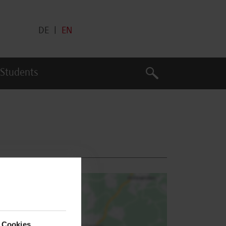
DE
|
EN
Search
 Students
Search
 Cookies