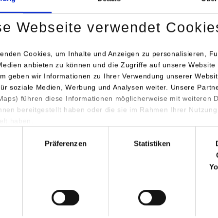
en the map is activated, data is automatically transferred to Google Ma
se Webseite verwendet Cookie
Information on
data protection
enden Cookies, um Inhalte und Anzeigen zu personalisieren, Fu
Medien anbieten zu können und die Zugriffe auf unsere Website 
Activate permanently
Activate once
m geben wir Informationen zu Ihrer Verwendung unserer Websit
für soziale Medien, Werbung und Analysen weiter. Unsere Partn
aps) führen diese Informationen möglicherweise mit weiteren
ihnen bereitgestellt haben oder die sie im Rahmen Ihrer Nutzung
lt haben.
hl
Präferenzen
Statistiken
Anschrift / Ansprechperson
Bemerk
Yo
Areus Engineering GmbH
Hertzstr. 16
71083
Herrenberg