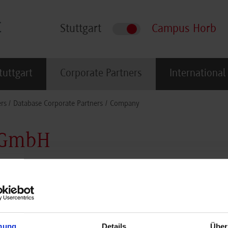
Stuttgart
Campus Horb
tuttgart
Corporate Partners
International
rs
Database Corporate Partners
Company
g GmbH
mung
Details
Über