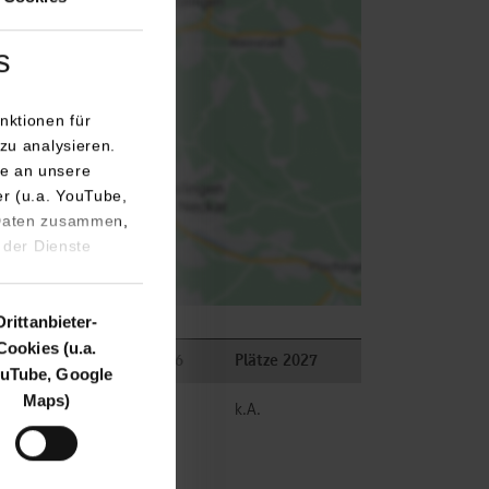
ps.
s
nktionen für
zu analysieren.
e an unsere
er (u.a. YouTube,
 Daten zusammen,
 der Dienste
Drittanbieter-
Cookies (u.a.
ungen
Plätze 2026
Plätze 2027
uTube, Google
Maps)
frei
k.A.