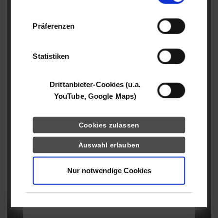
Informationen möglicherweise mit weiteren
Daten zusammen, die Sie ihnen bereitgestellt
Präferenzen
haben oder die sie im Rahmen Ihrer Nutzung
Stadt
der Dienste gesammelt haben.
Statistiken
Telefonnummer
Drittanbieter-Cookies (u.a.
YouTube, Google Maps)
Cookies zulassen
E-Mail Adresse
*
Auswahl erlauben
Rechnungsanschrift (falls abweichend von den Angaben
Nur notwendige Cookies
oben)