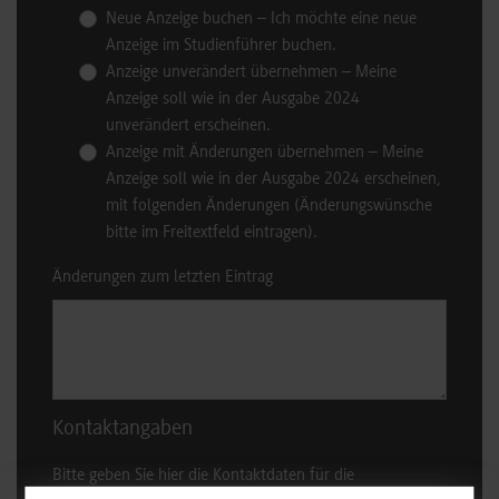
Neue Anzeige buchen – Ich möchte eine neue
Anzeige im Studienführer buchen.
Anzeige unverändert übernehmen – Meine
Anzeige soll wie in der Ausgabe 2024
unverändert erscheinen.
Anzeige mit Änderungen übernehmen – Meine
Anzeige soll wie in der Ausgabe 2024 erscheinen,
mit folgenden Änderungen (Änderungswünsche
bitte im Freitextfeld eintragen).
Änderungen zum letzten Eintrag
Kontaktangaben
Bitte geben Sie hier die Kontaktdaten für die