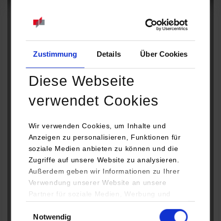
Rechnungsstellung und die Buchung ein (erscheint nicht
im Studienführer).
Unternehmen
*
Zustimmung
Details
Über Cookies
Diese Webseite
Vorname
verwendet Cookies
Wir verwenden Cookies, um Inhalte und
Nachname
Anzeigen zu personalisieren, Funktionen für
soziale Medien anbieten zu können und die
Zugriffe auf unsere Website zu analysieren.
Außerdem geben wir Informationen zu Ihrer
Straße, Hausnummer
Verwendung unserer Website an unsere
Partner für soziale Medien, Werbung und
Analysen weiter. Unsere Partner (u.a.
Einwilligungsauswahl
Postleitzahl
Notwendig
YouTube, Google Maps) führen diese