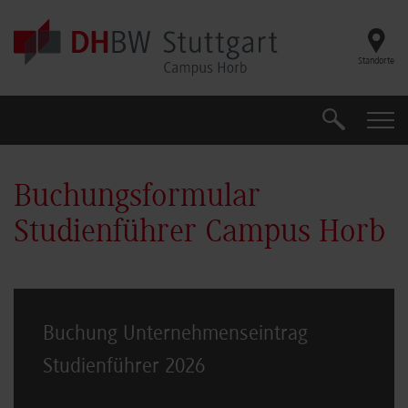
Skip to main content
Standorte
Suche
Suche
Buchungsformular
Studienführer Campus Horb
Buchung Unternehmenseintrag
Studienführer 2026