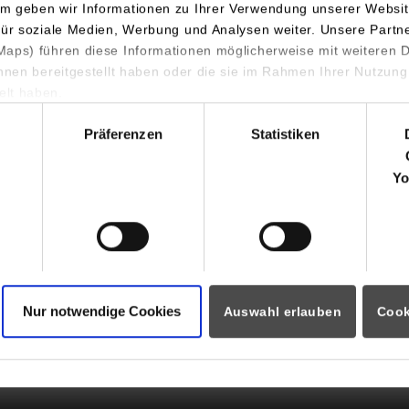
ormationen für
Portale
m geben wir Informationen zu Ihrer Verwendung unserer Websit
für soziale Medien, Werbung und Analysen weiter. Unsere Partn
aps) führen diese Informationen möglicherweise mit weiteren
Studierendenportale
ninteressierte
ihnen bereitgestellt haben oder die sie im Rahmen Ihrer Nutzung
moodle
rende
lt haben.
Dualis
hl
Partner
Präferenzen
Statistiken
Intranet
auftragte
webmail
i
Yo
eitende
 Horb International Visitors
Nur notwendige Cookies
Auswahl erlauben
Cook
facebook
instagram
linkedin
youtube