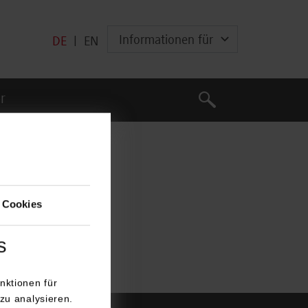
Informationen für
DE
|
EN
Suche
r
Suche
 Cookies
s
nktionen für
zu analysieren.