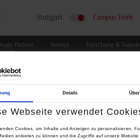
Stuttgart
Campus Horb
Duale Partner
Service
Forschung & Transfe
elorfeier
mung
Details
Über
ndet am 13. November 2026 statt.
se Webseite verwendet Cookie
n Zeitpunkt.
enden Cookies, um Inhalte und Anzeigen zu personalisieren, Fu
Medien anbieten zu können und die Zugriffe auf unsere Website 