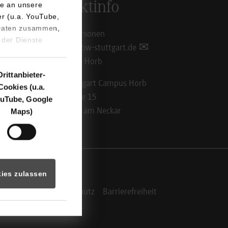
Kontaktinfo
e an unsere
er (u.a. YouTube,
 Daten zusammen,
Ansprechpersonen
 der Dienste
info@hb.dhbw-stuttgart.de
Standorte in Horb
Drittanbieter-
DHBW Stuttgart Campus Horb
Cookies (u.a.
Florianstraße 15
uTube, Google
72160 Horb am Neckar
Maps)
ies zulassen
Impressum
Datenschutz
Barrierefreiheit