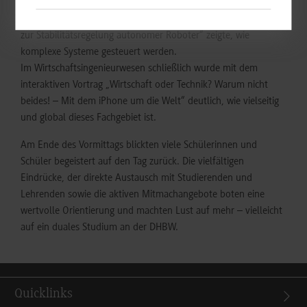
Auch die Mechatronik wartete mit einem praxisorientierten
Workshop auf: „Balance und Bewegung: vom inversen Pendel
zur Stabilitätsregelung autonomer Roboter“ zeigte, wie
komplexe Systeme gesteuert werden.
Im Wirtschaftsingenieurwesen schließlich wurde mit dem
interaktiven Vortrag „Wirtschaft oder Technik? Warum nicht
beides! – Mit dem iPhone um die Welt“ deutlich, wie vielseitig
und global dieses Fachgebiet ist.
Am Ende des Vormittags blickten viele Schülerinnen und
Schüler begeistert auf den Tag zurück. Die vielfältigen
Eindrücke, der direkte Austausch mit Studierenden und
Lehrenden sowie die aktiven Mitmachangebote boten eine
wertvolle Orientierung und machten Lust auf mehr – vielleicht
auf ein duales Studium an der DHBW.
Quicklinks