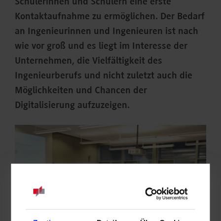
Schülerinnen und Schülern eine erste
Kontaktaufnahme zu ermöglichen. Der Bedarf
an Ingenieurinnen und Ingenieuren ist nach
wie vor groß und es liegt im Interesse der
Unternehmen, die Vielfältigkeit des
Ingenieurberufs und nicht zuletzt auch die
Möglichkeiten und Chancen der
Digitalisierung aufzuzeigen.