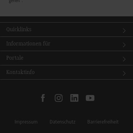
gehen“.
Quicklinks
Informationen für
Portale
Kontaktinfo
facebook
instagram
linkedin
youtube
Impressum
Datenschutz
Barrierefreiheit
Footer Meta Navigation