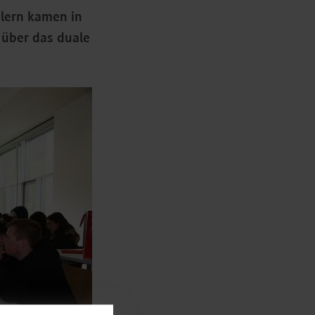
lern kamen in
 über das duale