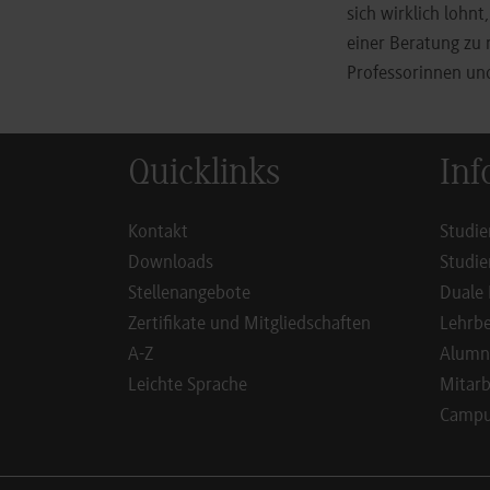
sich wirklich lohnt
einer Beratung zu
Professorinnen un
Quicklinks
Inf
Kontakt
Studie
Downloads
Studie
Stellenangebote
Duale 
Zertifikate und Mitgliedschaften
Lehrbe
A-Z
Alumn
Leichte Sprache
Mitarb
Campus