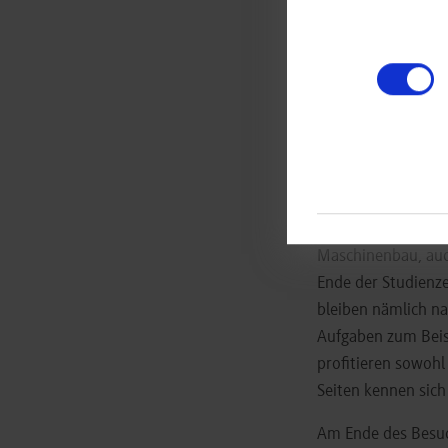
Thema. Die Bewerb
Katona und die Stu
die Noten zwar ein
Persönlichkeit der
sozusagen Euer Jok
Beim dualen Studi
Praxisphasen habe
weniger Freizeit a
Maschinenbau, auc
Ende der Studienze
bleiben nämlich n
Aufgaben zum Beisp
profitieren sowoh
Seiten kennen sich
Am Ende des Besuc