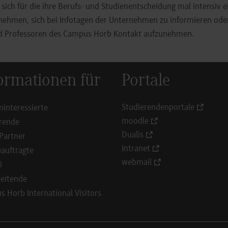
, sich für die ihre Berufs- und Studienentscheidung mal intensiv e
 nehmen, sich bei Infotagen der Unternehmen zu informieren ode
d Professoren des Campus Horb Kontakt aufzunehmen.
ormationen für
Portale
Studierendenportale
ninteressierte
moodle
rende
Dualis
Partner
Intranet
auftragte
webmail
i
eitende
 Horb International Visitors