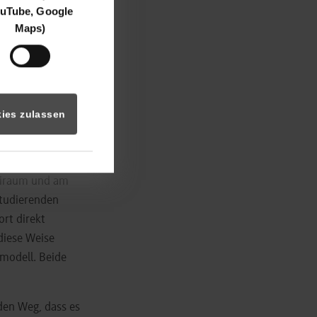
uTube, Google
ehmen. Rohrer,
Maps)
len Studienplatz
t auf die
rsönlichkeit ist
ies zulassen
nd der
e. Da bleibt oft
aus dem
eiraum und am
 Studierenden
rt direkt
diese Weise
modell. Beide
den Weg, dass es