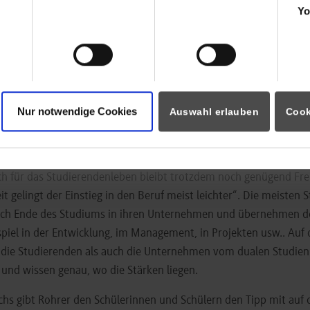
Yo
ung erfolgt beim dualen Studium nämlich direkt bei den Untern
dierenden sind sich einig, dass bei der Bewerbung um einen dua
e Rolle spielen, dass die Unternehmen aber auch besonderen Wer
 Bewerber*innen legen und ob diese gut ins Team passen. „Eure Pe
er“, so Katona.
Nur notwendige Cookies
Auswahl erlauben
Cook
um an der DHBW handelt es sich um ein Intensivstudium. Währe
n die Studierenden je nach Unternehmen eine 35-40 Stundenwoch
ls beispielsweise an einer Universität. „Obwohl“, so ein Student 
h für das Studierendenleben bleibt trotzdem noch genügend Fr
it gelingt der Einstieg in den Beruf meist leichter“. Die meisten
ach Ende des Studiums in ihren Unternehmen und übernehmen do
iel in der Entwicklung, im Management, in Projekten usw.. Auf 
l die Studierenden als auch die Unternehmen vom dualen Studien
 und wissen genau, wo die Stärken liegen.
hs gibt Rohrer den Schülerinnen und Schülern den Tipp mit auf 