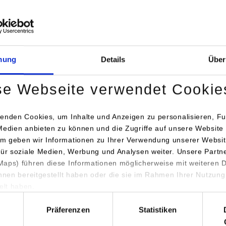
mung
Details
Über
se Webseite verwendet Cookie
fessorin Antje Katona ließ es sich nicht nehmen, die Schüler*inn
re persönliche Laufbahn habe an einem Technischen Gymnasium 
enden Cookies, um Inhalte und Anzeigen zu personalisieren, Fu
 beste Voraussetzungen für ein Studium hier am Campus, so Kato
Medien anbieten zu können und die Zugriffe auf unsere Website 
ngängen im Bereich Technik angeboten – Elektrotechnik, Informa
m geben wir Informationen zu Ihrer Verwendung unserer Websit
hatronik und Wirtschaftsingenieurwesen.
für soziale Medien, Werbung und Analysen weiter. Unsere Partn
aps) führen diese Informationen möglicherweise mit weiteren
angebot in Probevorlesungen und Workshops näher unter die 
ihnen bereitgestellt haben oder die sie im Rahmen Ihrer Nutzung
b Studienberaterin Andrea Rohrer eine Einführung in das duale
lt haben.
esonderheiten und ging auch ausführlich auf die Unterschiede de
hl
Präferenzen
Statistiken
deren Hochschulformen ein. Auf besonders großes Interesse sti
dabei wichtig ist. Dies war auch in einer Fragerunde mit Studi