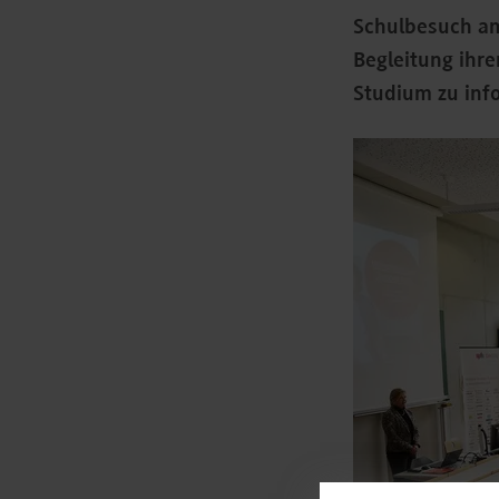
Schulbesuch am
Begleitung ihr
Studium zu inf