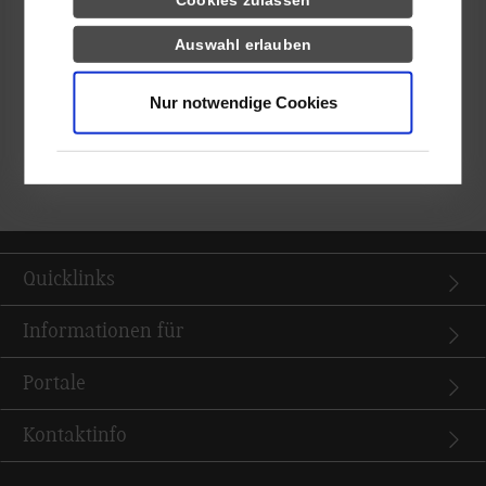
Cookies zulassen
familiäre Atmosphäre am Campus Horb hervorgehoben.
„Genau das zeichnet uns auch als Hochschule aus – der enge
Auswahl erlauben
Kontakt zu den Studierenden“, bestätigte Andrea Rohrer den
Besuchern.
Nur notwendige Cookies
Zum Abschluss des Schulbesuchs hatten die Schülerinnen und
Schüler noch die Möglichkeit unter Anleitung von Prof. Zender
eine kleine Probefahrt im Elektroleichtfahrzeug zu machen.
Quicklinks
Informationen für
Portale
Kontaktinfo