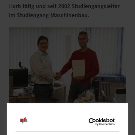
Horb tätig und seit 2002 Studiengangsleiter
im Studiengang Maschinenbau.
©
Bereits während seines Studiums an der Uni Stuttgart von
1987 bis 1993 beschäftigte sich Hornberger mit dem immer
mehr an Bedeutung gewinnenden Themenbereich Energie,