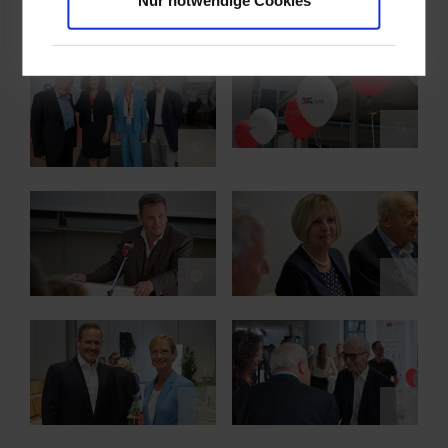
Nur notwendige Cookies
Bildergalerie
Show larger version for:
Show larger version for:
©
©
Show larger version for:
Show larger version for:
©
©
Show larger version for:
Show larger version for:
©
©