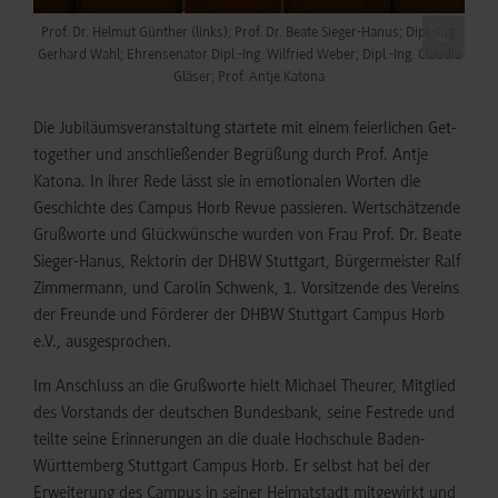
Prof. Dr. Helmut Günther (links); Prof. Dr. Beate Sieger-Hanus; Dipl.-Ing.
©
Gerhard Wahl; Ehrensenator Dipl.-Ing. Wilfried Weber; Dipl.-Ing. Claudia
Gläser; Prof. Antje Katona
Die Jubiläumsveranstaltung startete mit einem feierlichen Get-
together und anschließender Begrüßung durch Prof. Antje
Katona. In ihrer Rede lässt sie in emotionalen Worten die
Geschichte des Campus Horb Revue passieren. Wertschätzende
Grußworte und Glückwünsche wurden von Frau Prof. Dr. Beate
Sieger-Hanus, Rektorin der DHBW Stuttgart, Bürgermeister Ralf
Zimmermann, und Carolin Schwenk, 1. Vorsitzende des Vereins
der Freunde und Förderer der DHBW Stuttgart Campus Horb
e.V., ausgesprochen.
Im Anschluss an die Grußworte hielt Michael Theurer, Mitglied
des Vorstands der deutschen Bundesbank, seine Festrede und
teilte seine Erinnerungen an die duale Hochschule Baden-
Württemberg Stuttgart Campus Horb. Er selbst hat bei der
Erweiterung des Campus in seiner Heimatstadt mitgewirkt und