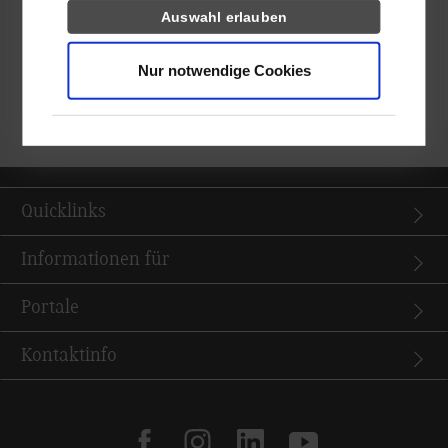
Laufverhalten im Flugbetrieb zu gewährleisten.
Auswahl erlauben
Der Studienarbeit liegen zwei Bachelorarbeiten zugrunde, deren
Ergebnisse überarbeitet wurden. Momentan sind die
Nur notwendige Cookies
Studierenden mit der Fertigung der Einzelteile sowie dem
Aufbau eines ersten Prototypen beschäftigt.
Quicklinks
Informationen für
Portale
Kontaktinfo
facebook
instagram
linkedin
youtube