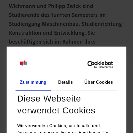
Wichmann und Philipp Zwick sind
Studierende des fünften Semesters im
Studiengang Maschinenbau, Studienrichtung
Konstruktion und Entwicklung. Sie
beschäftigen sich im Rahmen ihrer
Studienarbeit derzeit mit der Hybridisierung
des unbemannten Fluggeräts Quantum VTR.
Betreut wird die Arbeit von Prof. Dipl-Ing.
Wolf Burger.
Zustimmung
Details
Über Cookies
Diese Webseite
verwendet Cookies
Wir verwenden Cookies, um Inhalte und
Anzeigen zu personalisieren, Funktionen für