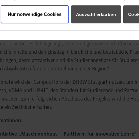
r Hochschulentwicklung e.V. stellt der Hochschule erfahrene Berat
Nur notwendige Cookies
Auswahl erlauben
Cook
 Uwe Krüger, Berater bei HIS-HE, betont dabei die Verzahnung von
nde profitieren in den Studiengängen der Ingenieurwissenschaft
 –von der gelingenden Verknüpfung theoretischer Grundlagen un
 Je besser es dabei gelingt, selbständiges wissenschaftliches A
liche Inhalte und den Einstieg in berufliche und betriebliche Prax
 bringen, desto attraktiver sind die Studienangebote für Studiere
d Absolventen für die Unternehmen in der Region.“
nate wird der Campus Horb der DHBW Stuttgart nutzen, um im
nern, VDMA und HIS-HE, den Standort für Studierende und Part
u machen. Zum erfolgreichen Abschluss des Projekts wird die Hoc
 ein Zertifikat erhalten.
mationen:
itiative „Maschinenhaus – Plattform für innovative Lehre“