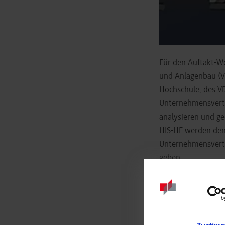
Für den Auftakt-W
und Anlagenbau (VD
Hochschule, des VD
Unternehmensvertr
analysieren und g
HIS-HE werden den
Unternehmensvertre
geben.
Der Studiengang Ma
Konzept der dualen
Studierenden sehr 
um das Profil des