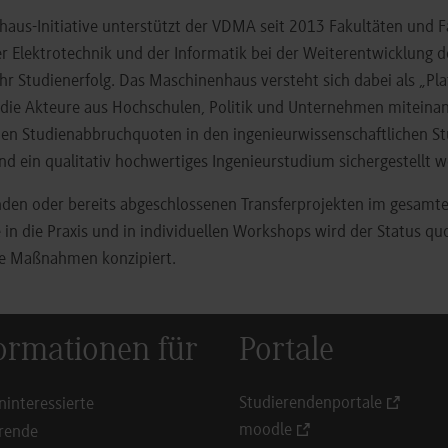
aus-Initiative unterstützt der VDMA seit 2013 Fakultäten und 
 Elektrotechnik und der Informatik bei der Weiterentwicklung d
r Studienerfolg. Das Maschinenhaus versteht sich dabei als „Pla
 die Akteure aus Hochschulen, Politik und Unternehmen miteinan
hen Studienabbruchquoten in den ingenieurwissenschaftlichen S
d ein qualitativ hochwertiges Ingenieurstudium sichergestellt 
enden oder bereits abgeschlossenen Transferprojekten im gesam
e in die Praxis und in individuellen Workshops wird der Status qu
ue Maßnahmen konzipiert.
ormationen für
Portale
Studierendenportale
ninteressierte
moodle
rende