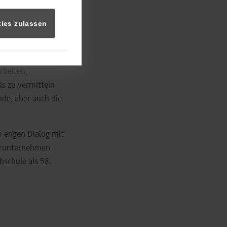
er für diesen
ies zulassen
 Praxis und
en – insbesondere
d von Praxis- und
rbeiten,
is zu vermitteln
nde, aber auch die
 engen Dialog mit
nerunternehmen
hschule als 58.