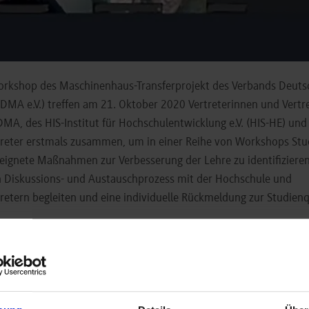
orkshop des Maschinenhaus-Transferprojekt des Verbands Deuts
MA e.V.) treffen am 21. Oktober 2020 Vertreterinnen und Vertre
MA, des HIS-Institut für Hochschulentwicklung e.V. (HIS-HE) und
eter erstmals zusammen, um in einer Reihe von Workshops Stud
eeignete Maßnahmen zur Verbesserung der Lehre zu identifizier
 Diskussions- und Austauschprozess mit der Hochschule und
tern begleiten und eine individuelle Rückmeldung zur Studienqu
schinenbau an der Hochschule in Horb entwickelt sich kontinuie
 Hochschule trägt bereits grundlegend dazu bei, dass der Praxisb
ausgeprägt ist. Dennoch arbeiten wir „an einer kontinuierlichen
 Maschinenbaus weiter zu schärfen und seine Bedeutung für Horb