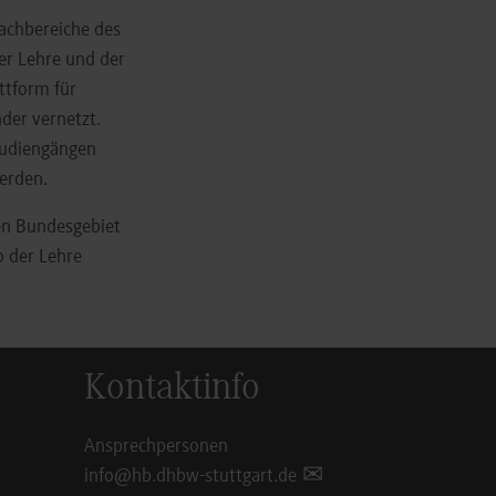
Fachbereiche des
er Lehre und der
ttform für
der vernetzt.
tudiengängen
werden.
ten Bundesgebiet
o der Lehre
Kontaktinfo
Ansprechpersonen
info@hb.dhbw-stuttgart.de