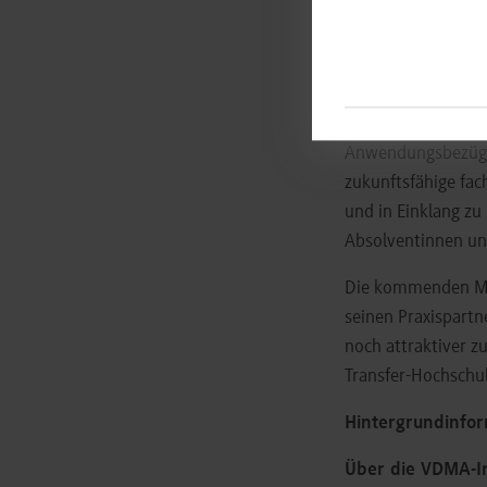
Das HIS-Institut fü
Prozess zur Seite.
Theorie: „Studiere
im dualen Studium
Anwendungsbezügen.
zukunftsfähige fach
und in Einklang zu
Absolventinnen un
Die kommenden Mo
seinen Praxispart
noch attraktiver z
Transfer-Hochschule
Hintergrundinfor
Über die VDMA-In