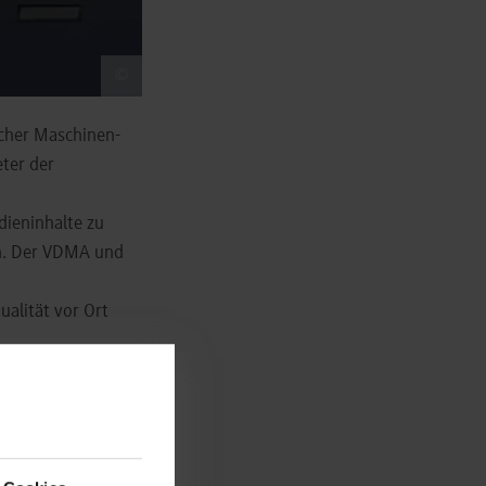
©
cher Maschinen-
ter der
ieninhalte zu
en. Der VDMA und
alität vor Ort
rlich weiter. Das
ezug für die
 Weiterentwicklung,
 und seine