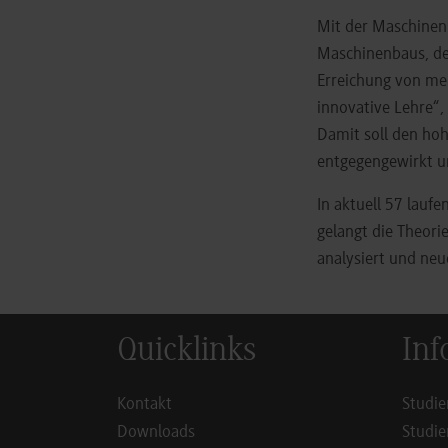
Mit der Maschinenh
Maschinenbaus, der
Erreichung von meh
innovative Lehre“,
Damit soll den ho
entgegengewirkt un
In aktuell 57 lauf
gelangt die Theori
analysiert und ne
Quicklinks
Inf
Kontakt
Studie
Downloads
Studie