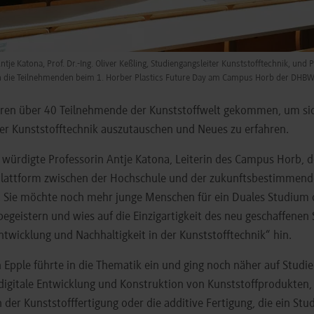
ntje Katona, Prof. Dr.-Ing. Oliver Keßling, Studiengangsleiter Kunststofftechnik, und Pr
 die Teilnehmenden beim 1. Horber Plastics Future Day am Campus Horb der DHBW 
ren über 40 Teilnehmende der Kunststoffwelt gekommen, um si
der Kunststofftechnik auszutauschen und Neues zu erfahren.
 würdigte Professorin Antje Katona, Leiterin des Campus Horb, d
 Plattform zwischen der Hochschule und der zukunftsbestimmen
. Sie möchte noch mehr junge Menschen für ein Duales Studium 
begeistern und wies auf die Einzigartigkeit des neu geschaffene
ntwicklung und Nachhaltigkeit in der Kunststofftechnik“ hin.
an Epple führte in die Thematik ein und ging noch näher auf Studie
 digitale Entwicklung und Konstruktion von Kunststoffprodukten,
 der Kunststofffertigung oder die additive Fertigung, die ein St