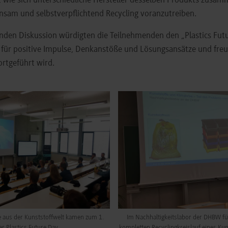
r, wie sich unterschiedliche Hersteller desselben Produkts zusa
sam und selbstverpflichtend Recycling voranzutreiben.
enden Diskussion würdigten die Teilnehmenden den „Plastics Futu
 für positive Impulse, Denkanstöße und Lösungsansätze und freu
ortgeführt wird.
 for:
Show larger version for:
 aus der Kunststoffwelt kamen zum 1.
Im Nachhaltigkeitslabor der DHBW f