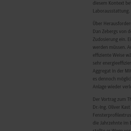
diesem Kontext bet
Laborausstattung.
Über Herausforder
Dan Zebergs von d
Zudosierung ein. E
werden müssen. Au
effiziente Weise 
sehr energieeffizie
Aggregat in der Mit
es dennoch möglich
Anlage wieder ver
Der Vortrag zum Th
Dr.-Ing. Oliver Ka
Fensterprofilextrus
die Jahrzehnte im 