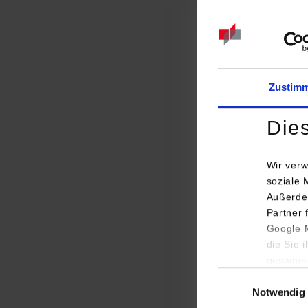
Forschung und Leh
Epple stellte das 
Recyclingkreislauf
Sind Kunststoffe L
Zustim
eindeutig mit Ja. 
durch Wärmedämmun
Die
Einkapselung von S
Über aktuelle The
Wir verw
soziale 
Vertreterinnen un
Außerde
Kunststoffrecyclin
Partner 
Google M
GmbH & Co. KG. Te
die Sie 
entstehendes Produ
gesamme
KI-gestützte Sorti
Einwilligungsauswa
vollautomatisierte
Notwendig
Farbe und weiteren