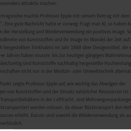
besonders attraktiv machen.
rtragsreihe machte Professor Epple mit seinem Beitrag mit dem gr
”. Eine gute Nachricht hatte er vorweg: Fragt man KI, so haben K
der Herstellung und Wiederverwendung ein positives Image. Se
andbreite von Kunststoffen und ihr Image im Wandel der Zeit auf
ch hergestellten Trinkhalms im Jahr 1888 über Designmöbel, die
-er Jahren haben musste, bis zur heutigen gängigen Wahrnehmung
leichzeitig sind Kunststoffe nachhaltig hergestellte Hochleistung
enschaften nicht nur in der Medizin- oder Umwelttechnik alternat
Punkt zeigte Professor Epple auf, wie wichtig das Abwägen der
 von Kunststoffen und der Einsatz natürlicher Ressourcen ist: 
n Transportbehältern in der Luftfracht, sind Mehrwegverpackungen
cktransportiert werden müssen, da dieser Rücktransport den Ver
ourcen erhöht. Darum sind sowohl die Wiederverwendung als au
nerlässlich.