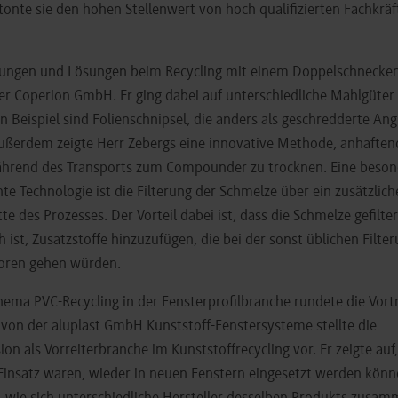
onte sie den hohen Stellenwert von hoch qualifizierten Fachkrä
ungen und Lösungen beim Recycling mit einem Doppelschneckene
er Coperion GmbH. Er ging dabei auf unterschiedliche Mahlgüter
in Beispiel sind Folienschnipsel, die anders als geschredderte An
ßerdem zeigte Herr Zebergs eine innovative Methode, anhaftend
während des Transports zum Compounder zu trocknen. Eine beso
nte Technologie ist die Filterung der Schmelze über ein zusätzlic
te des Prozesses. Der Vorteil dabei ist, dass die Schmelze gefil
 ist, Zusatzstoffe hinzuzufügen, die bei der sonst üblichen Filt
loren gehen würden.
ema PVC-Recycling in der Fensterprofilbranche rundete die Vortr
st von der aluplast GmbH Kunststoff-Fenstersysteme stellte die
ion als Vorreiterbranche im Kunststoffrecycling vor. Er zeigte auf
Einsatz waren, wieder in neuen Fenstern eingesetzt werden könn