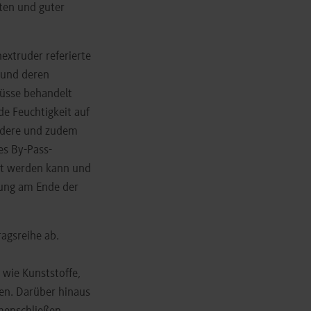
ften und guter
xtruder referierte
 und deren
güsse behandelt
e Feuchtigkeit auf
ndere und zudem
hes By-Pass-
tert werden kann und
erung am Ende der
agsreihe ab.
, wie Kunststoffe,
en. Darüber hinaus