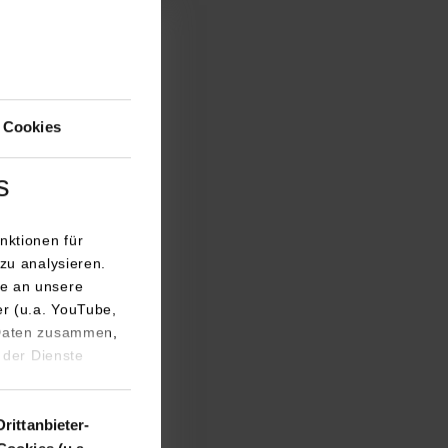
rieben: Professor
 kompletten
 Stapelbox.
en beantwortete er
 Cookies
ergieeinsparung
offe zur
s
ormierten
nktionen für
zu analysieren.
e an unsere
 der Remondis
er (u.a. YouTube,
 Daten zusammen,
ovationen für ein
 der Dienste
lautomatisierte,
nahezu
sondern auch nach
Drittanbieter-
rt die spätere