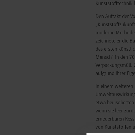
Kunststofftechnik 
Den Auftakt der Vo
„Kunststoffzukunft
moderne Methoden 
zeichnete er die B
des ersten künstli
Mensch” in den 70
Verpackungsmüll. G
aufgrund ihrer Eig
In einem weiteren 
Umweltauswirkungen
etwa bei isolierte
wenn sie leer zurü
erneuerbaren Ress
von Kunststoffen u