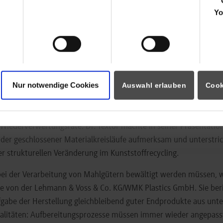
tlich. Politische Vorgaben sind ein wichtiger Treiber der Entwick
Yo
wies darauf hin, dass Qualitätseigenschaften der sortierten Abfäl
n, der geforderte Nachweis aber mit hohem Prüfaufwand verbund
e im werkstofflichen Kunststoffrecycling führt Dr. Dirk Textor von
ine zu geringe Unterstützung von politischer Seite und zu niedri
Nur notwendige Cookies
Auswahl erlauben
Cook
rück. Ungeachtet des bedeutenden Recycling-Potenzials stellt er
beiteten Kunststoffmenge und dem tatsächlich recycelten Materi
 Förderung von „Design-for-Recycling“ und die Verbesserung de
 Wiederverwertungsrate. Dr. Textor machte in seiner Präsentation
der geschlossener Materialkreisläufe aufmerksam und unterstric
r strukturellen Veränderung im Kunststoffrecycling.
ei der Verarbeitung von Mahlgütern bewältigt werden müssen,
sse von der Lehmann & Voss & Co. KG/WMK Plastics GmbH. Sie beri
gabe der Herstellung gleichbleibend guter Endprodukte aus unte
alitäten: Aufbereitungsprozesse müssen immer wieder angepass