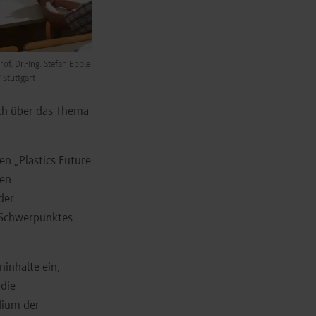
of. Dr.-Ing. Stefan Epple
Stuttgart
ch über das Thema
en „Plastics Future
den
der
n Schwerpunktes
ninhalte ein,
 die
udium der