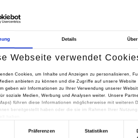
re im Bereich Nachhaltigkeit werden am Campus Horb großgesch
Nachhaltigkeitslabor der DHBW vor: Hier führen Studierende den
 eines Kunststoffprodukts durch – vom Gelben Sack bis zur neuen
ösungen in der Klimakrise? Den letzten Punkt seiner Ausführung
mung
Details
Über
Als nur eines von vielen Beispielen tragen sie in Gebäuden zur En
g bei. In Photovoltaikanlagen sind Polymere optimale Werkst
se Webseite verwendet Cookie
olarzellen.
men und Herausforderungen beim Recycling von Kunststoffen inf
enden Cookies, um Inhalte und Anzeigen zu personalisieren, Fu
Medien anbieten zu können und die Zugriffe auf unsere Website 
d Vertreter namhafter Unternehmen in anschaulichen Vorträgen.
m geben wir Informationen zu Ihrer Verwendung unserer Websit
g ist das „neue Normal“! Darüber referierte Monica Harting von
für soziale Medien, Werbung und Analysen weiter. Unsere Partn
aps) führen diese Informationen möglicherweise mit weiteren
chnologieentwicklungen gibt es immer dann, wenn der Markt Inn
ihnen bereitgestellt haben oder die sie im Rahmen Ihrer Nutzung
kt fordert. Herausragend ist die Innovation, die eine nahezu vol
lt haben.
erung zur Maximierung der Recyclatqualität ermöglicht. In einer 
hl
n Sortieranlage können Kunststoffabfälle nicht nur nach Sorte, 
Präferenzen
Statistiken
 Eigenschaften sortiert werden. Die höhere Sortierqualität steige