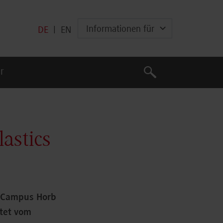
Informationen für
DE
|
EN
Suche
r
Suche
astics
m Campus Horb
ltet vom