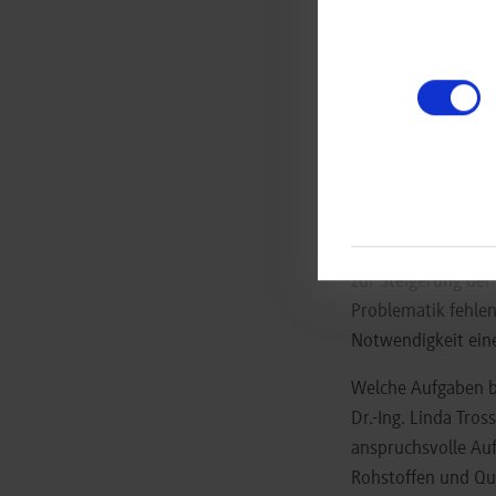
Produktqualität deu
Recycling-Expertin 
eingehalten werde
Die derzeitige Kris
Experts GmbH auf e
Recyclingquoten zu
zwischen der verar
Maßnahmen sind die
zur Steigerung der
Problematik fehlen
Notwendigkeit eine
Welche Aufgaben b
Dr.-Ing. Linda Tro
anspruchsvolle Auf
Rohstoffen und Qu