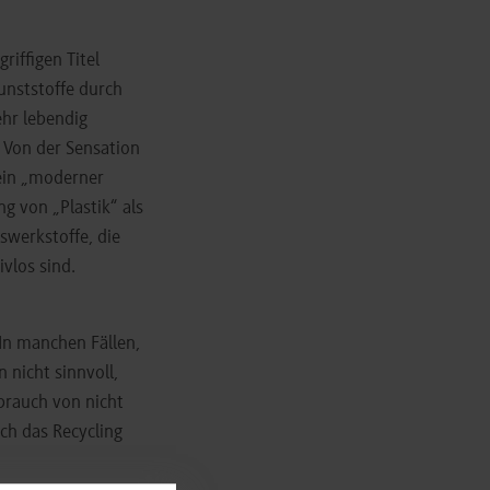
iffigen Titel
unststoffe durch
hr lebendig
: Von der Sensation
 ein „moderner
 von „Plastik“ als
swerkstoffe, die
ivlos sind.
In manchen Fällen,
 nicht sinnvoll,
brauch von nicht
ch das Recycling