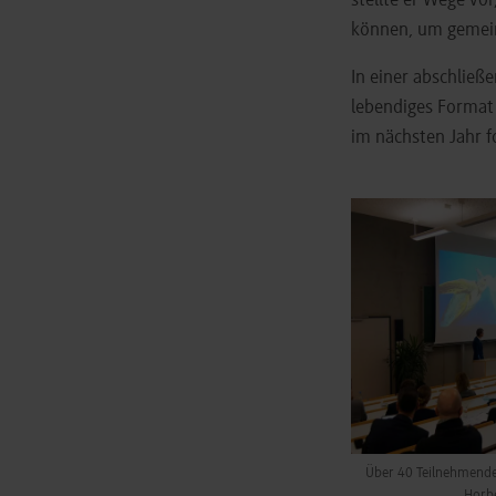
stellte er Wege vo
können, um gemein
In einer abschließ
lebendiges Format
im nächsten Jahr f
Show larger version
Über 40 Teilnehmende