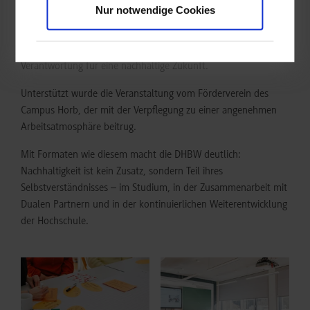
Der Klimaworkshop am Campus Horb zeigt, wie wichtig
Nur notwendige Cookies
Beteiligung und Dialog sind, um tragfähige und praxisnahe
Lösungen zu entwickeln. Studierende und Mitarbeitende
gestalten ihre Hochschule aktiv mit und übernehmen
Verantwortung für eine nachhaltige Zukunft.
Unterstützt wurde die Veranstaltung vom Förderverein des
Campus Horb, der mit der Verpflegung zu einer angenehmen
Arbeitsatmosphäre beitrug.
Mit Formaten wie diesem macht die DHBW deutlich:
Nachhaltigkeit ist kein Zusatz, sondern Teil ihres
Selbstverständnisses – im Studium, in der Zusammenarbeit mit
Dualen Partnern und in der kontinuierlichen Weiterentwicklung
der Hochschule.
Show larger version for:
Show larger version for: