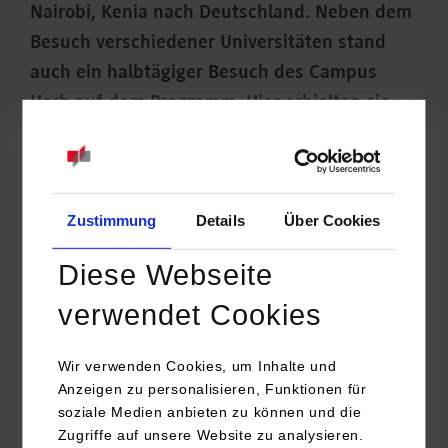
Nairobi, Kenia nach Deutschland. Neben dem
Besuch verschiedener Universitäten stand
auch ein halbtägiger Besuch des Campus
Horb auf dem Programm. Hier erhielten sie
ausführliche Informationen über das duale
Studienmodell der DHBW sowie über die
verschiedenen Studiengänge.
Zustimmung
Details
Über Cookies
Diese Webseite
verwendet Cookies
Wir verwenden Cookies, um Inhalte und
Anzeigen zu personalisieren, Funktionen für
soziale Medien anbieten zu können und die
Zugriffe auf unsere Website zu analysieren.