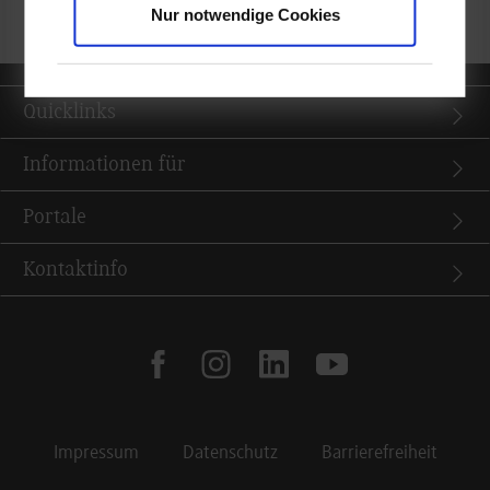
ausführlich die Fragen der elf Studieninteressierten.
Nur notwendige Cookies
Quicklinks
Informationen für
Portale
Kontaktinfo
facebook
instagram
linkedin
youtube
Impressum
Datenschutz
Barrierefreiheit
Footer Meta Navigation