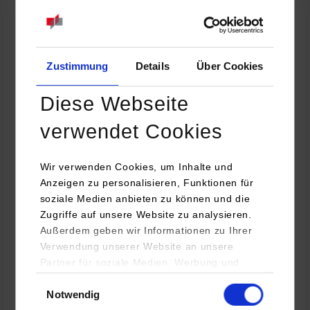
in der Kategorie Emissionsminderung
gewürdigt wurde.
Zustimmung
Details
Über Cookies
Diese Webseite
verwendet Cookies
Wir verwenden Cookies, um Inhalte und
Anzeigen zu personalisieren, Funktionen für
soziale Medien anbieten zu können und die
Zugriffe auf unsere Website zu analysieren.
©
Außerdem geben wir Informationen zu Ihrer
Verwendung unserer Website an unsere
Partner für soziale Medien, Werbung und
Was mit bodenständiger Grundlagenarbeit für den
Analysen weiter. Unsere Partner (u.a.
Einwilligungsauswahl
Automobilbereich begann, bekommt jetzt im wahrsten Sinn
Notwendig
YouTube, Google Maps) führen diese
des Wortes Flügel; für Quantum Systems in München wurde im