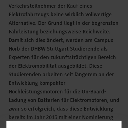
Verkehrsteilnehmer der Kauf eines
Elektrofahrzeugs keine wirklich vollwertige
Alternative. Der Grund liegt in der begrenzten
Fahrleistung beziehungsweise Reichweite.
Damit sich dies ändert, werden am Campus
Horb der DHBW Stuttgart Studierende als
Experten für den zukunftsträchtigen Bereich
der Elektromobilität ausgebildet. Diese
Studierenden arbeiten seit längerem an der
Entwicklung kompakter
Hochleistungsmotoren für die On-Board-
Ladung von Batterien für Elektromotoren, und
zwar so erfolgreich, dass diese Entwicklung
bereits im Jahr 2013 mit einer Nominierung
zum Umwelttechnikpreis Baden-Württemberg