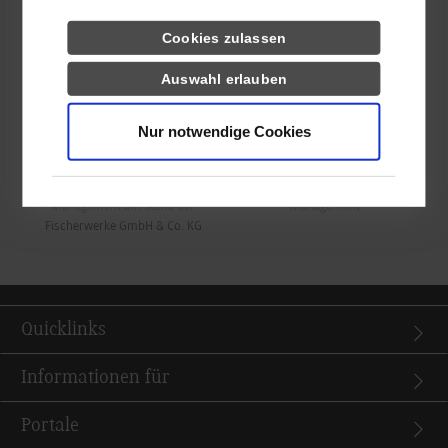
Show larger version for:
Show larger version for:
Cookies zulassen
Auswahl erlauben
Nur notwendige Cookies
Motek-Besuch des Studiengangs
Motek-Besuch des Studiengangs
Wirtschaftsingenieurwesen
Wirtschaftsingenieurwesen
International Business und
International Business und
Management am Stand der
Management
Fischerwerke GmbH & Co. KG
Quicklinks
Informationen für
Portale