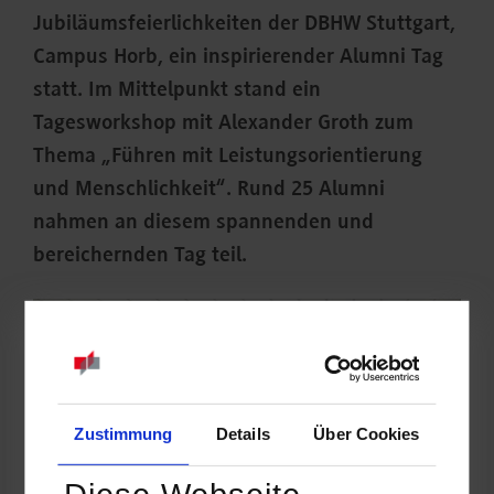
Jubiläumsfeierlichkeiten der DBHW Stuttgart,
Campus Horb, ein inspirierender Alumni Tag
statt. Im Mittelpunkt stand ein
Tagesworkshop mit Alexander Groth zum
Thema „Führen mit Leistungsorientierung
und Menschlichkeit“. Rund 25 Alumni
nahmen an diesem spannenden und
bereichernden Tag teil.
Zustimmung
Details
Über Cookies