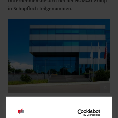
Unternehmensbesuch bei der HOMAG Group
in Schopfloch teilgenommen.
©
Der Ausbildungsverantwortliche Steffen Stippl begrüßte die
Anwesenden im Besuchs- und Konferenzraum und gab einen
Einblick in die Historie der HOMAG Unternehmensgruppe, die