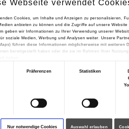
se Webseite verwendet Cookie
enden Cookies, um Inhalte und Anzeigen zu personalisieren, Fu
Medien anbieten zu können und die Zugriffe auf unsere Website 
m geben wir Informationen zu Ihrer Verwendung unserer Websit
für soziale Medien, Werbung und Analysen weiter. Unsere Partn
aps) führen diese Informationen möglicherweise mit weiteren
tin Hornberger war seit 1. September 2001 fester Bestandteil de
ihnen bereitgestellt haben oder die sie im Rahmen Ihrer Nutzung
ampus Horb der Dualen Hochschule Baden-Württemberg Stuttga
lt haben.
hl
 und Professor prägte er nicht nur die fachliche Ausrichtung der
Präferenzen
Statistiken
Energiemanagement, sondern auch die Zusammenarbeit mit dua
en und Studierenden.
Yo
tstag am 30. September 2025 markierte das Ende einer langjähr
h Praxisnähe, didaktisches Engagement und technische Expertis
nternen Veranstaltung würdigten Kolleg*innen und Mitarbeiten
Nur notwendige Cookies
Auswahl erlauben
Cook
 Hornberger. Campusleiterin Prof. Antje Katona betonte in ihrer 