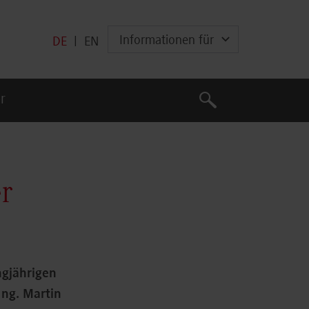
Informationen für
DE
|
EN
Suche
r
Suche
er
ngjährigen
Ing. Martin