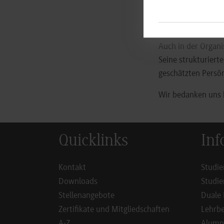
Bedeutung seiner A
Lehre am Standort
Auch in der Organi
Seine strukturiert
geschätzten Persön
Wir bedanken uns 
Quicklinks
Inf
Kontakt
Studie
Downloads
Studie
Stellenangebote
Duale 
Zertifikate und Mitgliedschaften
Lehrbe