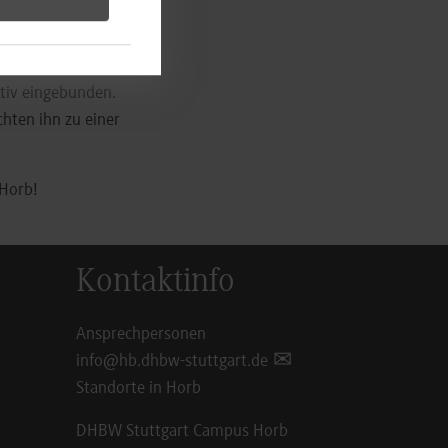
e Qualität der
ktiv eingebunden.
hten ihn zu einer
 Horb!
Kontaktinfo
Ansprechpersonen
info@hb.dhbw-stuttgart.de
Standorte in Horb
DHBW Stuttgart Campus Horb