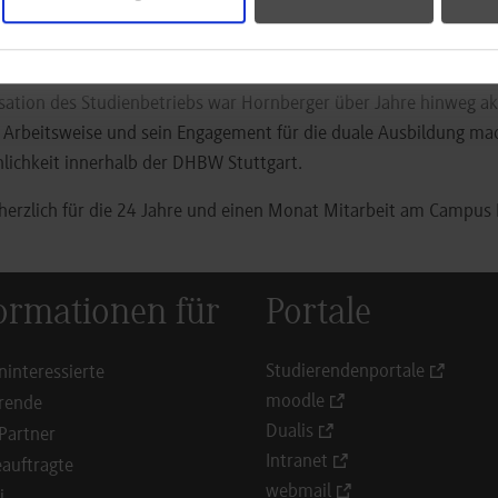
rbeit für die Entwicklung des Studiengangs Maschinenbau und di
 Horb.
sation des Studienbetriebs war Hornberger über Jahre hinweg a
e Arbeitsweise und sein Engagement für die duale Ausbildung mac
lichkeit innerhalb der DHBW Stuttgart.
herzlich für die 24 Jahre und einen Monat Mitarbeit am Campus
ormationen für
Portale
Studierendenportale
ninteressierte
moodle
rende
Dualis
Partner
Intranet
auftragte
webmail