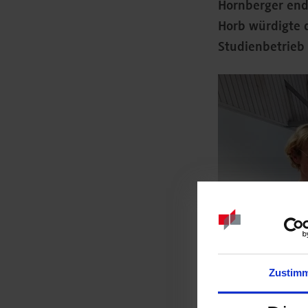
Hornberger end
Horb würdigte 
Studienbetrieb 
Zustim