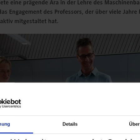
ete eine prägende Ära in der Lehre des Maschinenb
das Engagement des Professors, der über viele Jahre
aktiv mitgestaltet hat.
mung
Details
Über