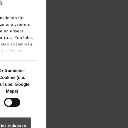
s
nktionen für
zu analysieren.
e an unsere
er (u.a. YouTube,
 Daten zusammen,
s Maschinenbau-
 der Dienste
rt. Als
 Studienrichtung
Drittanbieter-
len
Cookies (u.a.
uTube, Google
Maps)
igen akademischen
e gekennzeichnet
de des Campus Horb
ies zulassen
Ansprache die