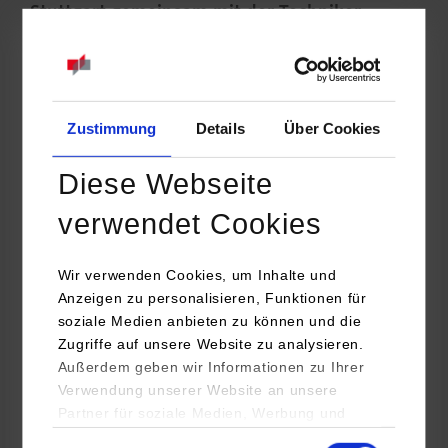
Stuttgart gemeinsam mit der Techniker
Krankenkasse ein Gesundheitstag am
Campus Horb veranstaltet.
Zustimmung
Details
Über Cookies
Diese Webseite
verwendet Cookies
Wir verwenden Cookies, um Inhalte und
Anzeigen zu personalisieren, Funktionen für
soziale Medien anbieten zu können und die
Zugriffe auf unsere Website zu analysieren.
©
Außerdem geben wir Informationen zu Ihrer
Verwendung unserer Website an unsere
Dabei ging es um die Themen Ernährung und Bewegung und
Partner für soziale Medien, Werbung und
wie diese sinnvoll und zielführend in Studium und Berufsalltag
Analysen weiter. Unsere Partner (u.a.
Einwilligungsauswahl