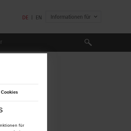
Informationen für
DE
|
EN
Suche
r
Suche
 Cookies
s
nktionen für