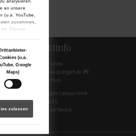
zu analysieren.
e an unsere
er (u.a. YouTube,
 Daten zusammen,
 der Dienste
Kontaktinfo
Drittanbieter-
Cookies (u.a.
Ansprechpersonen
uTube, Google
Maps)
info@hb.dhbw-stuttgart.de
Standorte in Horb
DHBW Stuttgart Campus Horb
Florianstraße 15
ies zulassen
72160 Horb am Neckar