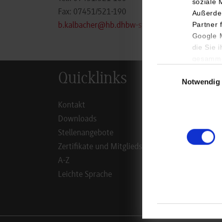
soziale 
Fax: 07451/521-190
Außerde
Partner 
b.kalbacher@hb.dhbw-stuttgart.de
Google M
die Sie 
gesamme
Einwilligungsauswa
Quicklinks
Inf
Notwendig
Kontakt
Studie
Downloads
Studie
Stellenangebote
Duale 
Zertifikate und Mitgliedschaften
Lehrbe
A-Z
Alumn
Leichte Sprache
Mitarb
Campus