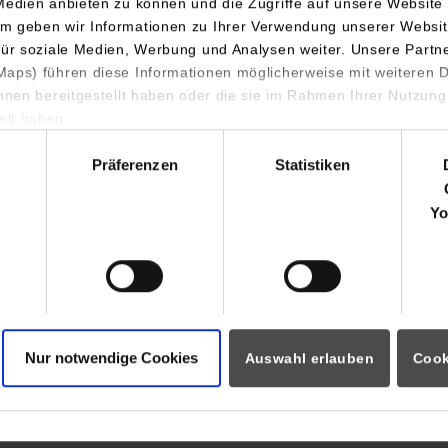
Medien anbieten zu können und die Zugriffe auf unsere Website 
m geben wir Informationen zu Ihrer Verwendung unserer Websit
für soziale Medien, Werbung und Analysen weiter. Unsere Partn
aps) führen diese Informationen möglicherweise mit weiteren
ihnen bereitgestellt haben oder die sie im Rahmen Ihrer Nutzung
lt haben.
hl
ormationen für
Portale
Präferenzen
Statistiken
Studierendenportale
Yo
ninteressierte
moodle
rende
Dualis
Partner
Intranet
auftragte
webmail
i
eitende
Nur notwendige Cookies
Auswahl erlauben
Cook
 Horb International Visitors