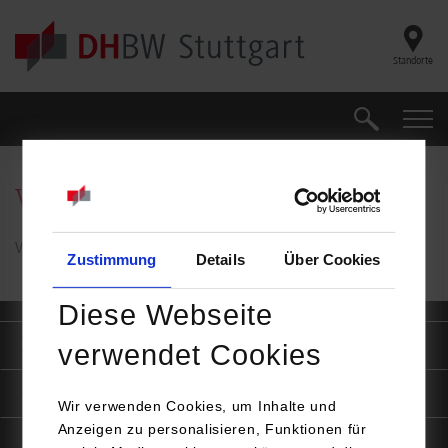
Skip to main content
Standorte
Suche
Suche
Vielen Dank
Vielen Dank für Ihre Nachricht.
Zustimmung
Details
Über Cookies
Diese Webseite
Quicklinks
verwendet Cookies
Informationen für
Wir verwenden Cookies, um Inhalte und
Anzeigen zu personalisieren, Funktionen für
Portale