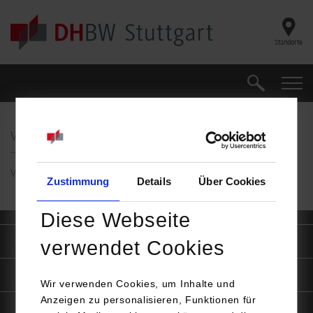
Skip to main content
Standorte
Suche
Suche
Vielen Dank
Vielen Dank für Ihre Anmeldung. Sie erhalten in Kürze eine E-Mail.
Zustimmung
Details
Über Cookies
Diese Webseite
Quicklinks
verwendet Cookies
Informationen für
Wir verwenden Cookies, um Inhalte und
Anzeigen zu personalisieren, Funktionen für
Portale